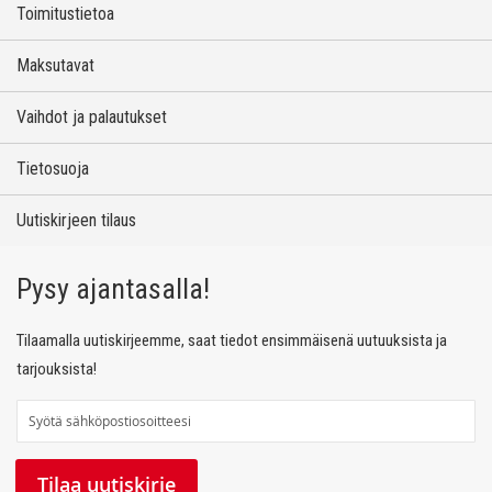
Toimitustietoa
Maksutavat
Vaihdot ja palautukset
Tietosuoja
Uutiskirjeen tilaus
Pysy ajantasalla!
Tilaamalla uutiskirjeemme, saat tiedot ensimmäisenä uutuuksista ja
tarjouksista!
T
i
l
Tilaa uutiskirje