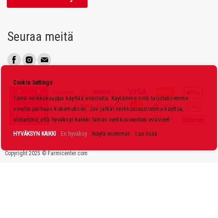
a
a
u
Seuraa meitä
u
t
i
s
Cookie Settings
k
Tämä verkkokauppa käyttää evästeitä. Käytämme niitä tarjotaksemme
i
sinulle parhaan kokemuksen. Jos jatkat verkkosivustomme käyttöä,
r
oletamme, että hyväksyt kaikki tämän verkkosivuston evästeet.
j
HYVÄKSYN KAIKKI
En hyväksy
Näytä enemmän
Lue lisää
e
Copyright 2025 © Farmicenter.com
e
m
m
e
: