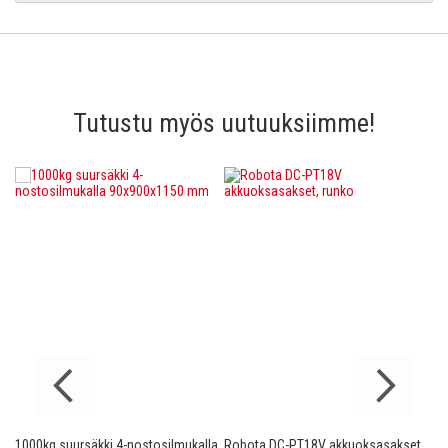
Tutustu myös uutuuksiimme!
1000kg suursäkki 4-nostosilmukalla
Robota DC-PT18V akkuoksasakset,
Ro