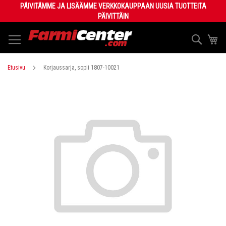
Skip
PÄIVITÄMME JA LISÄÄMME VERKKOKAUPPAAN UUSIA TUOTTEITA
to
PÄIVITTÄIN
Content
Haku
Os
Etusivu
Korjaussarja, sopii 1807-10021
Skip
to
the
end
of
the
images
gallery