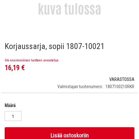
Korjaussarja, sopii 1807-10021
Skip
to
the
Ole ensimmäinen tuotteen arvostelija
beginning
16,19 €
of
the
VARASTOSSA
images
Valmistajan tuotenumero
1807100210RKR
gallery
Määrä
Lisää ostoskoriin