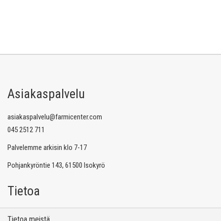
Asiakaspalvelu
asiakaspalvelu@farmicenter.com
045 2512 711
Palvelemme arkisin klo 7-17
Pohjankyröntie 143, 61500 Isokyrö
Tietoa
Tietoa meistä