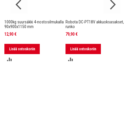
1000kg suursäkki 4-nostosilmukalla
Robota DC-PT18V akkuoksasakset,
Ro
nko
90x900x1150 mm
runko
36
12,90 €
79,90 €
11
Lisää ostoskoriin
Lisää ostoskoriin
LISÄÄ
LISÄÄ
VERTAILUUN
VERTAILUUN