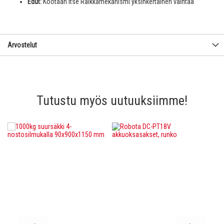
Edut:
Kootaan itse Räikkämekanismi yksinkertainen vaihtaa
Arvostelut
Tutustu myös uutuuksiimme!