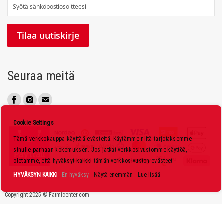
T
i
l
Tilaa uutiskirje
a
a
u
Seuraa meitä
u
t
i
s
Cookie Settings
k
Tämä verkkokauppa käyttää evästeitä. Käytämme niitä tarjotaksemme
i
sinulle parhaan kokemuksen. Jos jatkat verkkosivustomme käyttöä,
r
oletamme, että hyväksyt kaikki tämän verkkosivuston evästeet.
j
HYVÄKSYN KAIKKI
En hyväksy
Näytä enemmän
Lue lisää
e
Copyright 2025 © Farmicenter.com
e
m
m