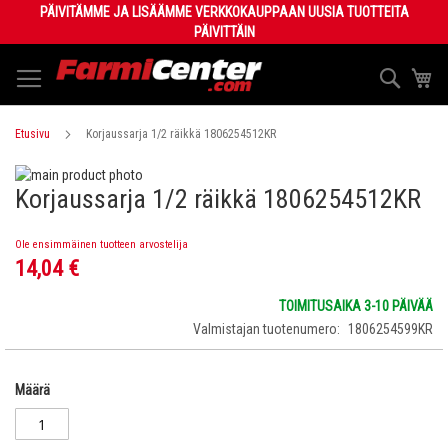
Skip
PÄIVITÄMME JA LISÄÄMME VERKKOKAUPPAAN UUSIA TUOTTEITA
to
PÄIVITTÄIN
Content
Haku
Os
Etusivu
Korjaussarja 1/2 räikkä 1806254512KR
Skip
Korjaussarja 1/2 räikkä 1806254512KR
to
Skip
the
to
end
the
Ole ensimmäinen tuotteen arvostelija
of
beginning
14,04 €
the
of
images
the
TOIMITUSAIKA 3-10 PÄIVÄÄ
gallery
images
Valmistajan tuotenumero
1806254599KR
gallery
Määrä