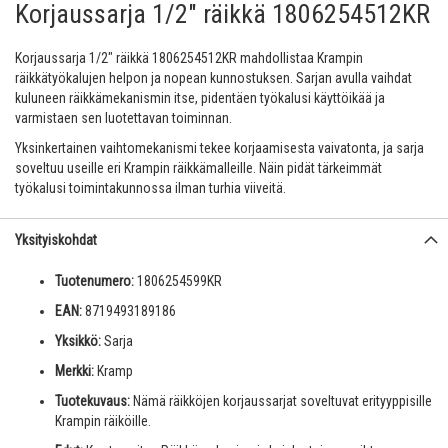
Korjaussarja 1/2" räikkä 1806254512KR
Korjaussarja 1/2" räikkä 1806254512KR mahdollistaa Krampin
räikkätyökalujen helpon ja nopean kunnostuksen. Sarjan avulla vaihdat
kuluneen räikkämekanismin itse, pidentäen työkalusi käyttöikää ja
varmistaen sen luotettavan toiminnan.
Yksinkertainen vaihtomekanismi tekee korjaamisesta vaivatonta, ja sarja
soveltuu useille eri Krampin räikkämalleille. Näin pidät tärkeimmät
työkalusi toimintakunnossa ilman turhia viiveitä.
Yksityiskohdat
Tuotenumero:
1806254599KR
EAN:
8719493189186
Yksikkö:
Sarja
Merkki:
Kramp
Tuotekuvaus:
Nämä räikköjen korjaussarjat soveltuvat erityyppisille
Krampin räiköille.