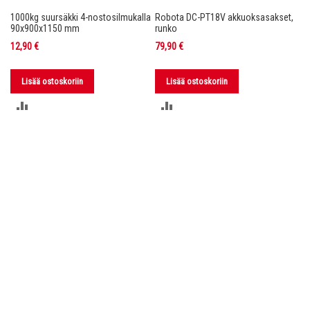
1000kg suursäkki 4-nostosilmukalla
Robota DC-PT18V akkuoksasakset,
Ro
nko
90x900x1150 mm
runko
36
12,90 €
79,90 €
11
Lisää ostoskoriin
Lisää ostoskoriin
LISÄÄ
LISÄÄ
VERTAILUUN
VERTAILUUN