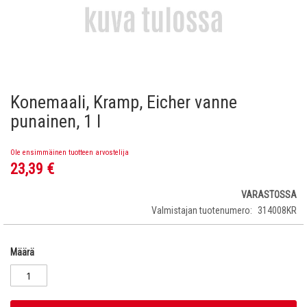
Konemaali, Kramp, Eicher vanne
Skip
to
punainen, 1 l
the
beginning
Ole ensimmäinen tuotteen arvostelija
of
23,39 €
the
images
gallery
VARASTOSSA
Valmistajan tuotenumero
314008KR
Määrä