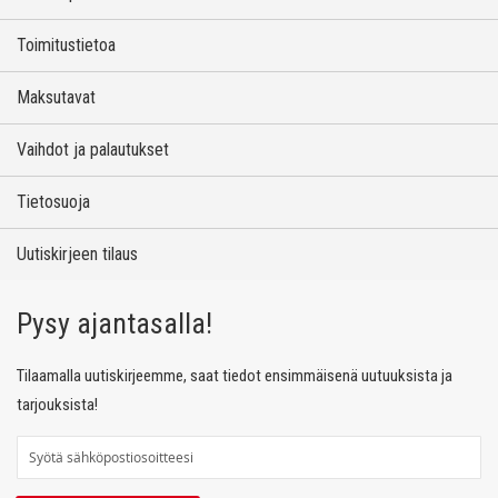
Toimitustietoa
Maksutavat
Vaihdot ja palautukset
Tietosuoja
Uutiskirjeen tilaus
Pysy ajantasalla!
Tilaamalla uutiskirjeemme, saat tiedot ensimmäisenä uutuuksista ja
tarjouksista!
T
i