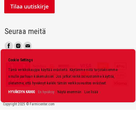
l
Tilaa uutiskirje
a
a
u
Seuraa meitä
u
t
i
s
Cookie Settings
k
Tämä verkkokauppa käyttää evästeitä. Käytämme niitä tarjotaksemme
i
sinulle parhaan kokemuksen. Jos jatkat verkkosivustomme käyttöä,
r
oletamme, että hyväksyt kaikki tämän verkkosivuston evästeet.
j
HYVÄKSYN KAIKKI
En hyväksy
Näytä enemmän
Lue lisää
e
Copyright 2025 © Farmicenter.com
e
m
m
e