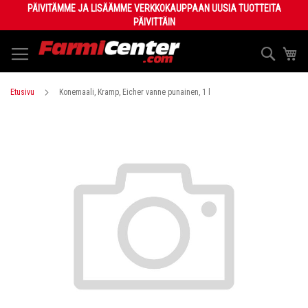
Skip
PÄIVITÄMME JA LISÄÄMME VERKKOKAUPPAAN UUSIA TUOTTEITA
to
PÄIVITTÄIN
Content
Haku
Os
Etusivu
Konemaali, Kramp, Eicher vanne punainen, 1 l
Skip
to
the
end
of
the
images
gallery