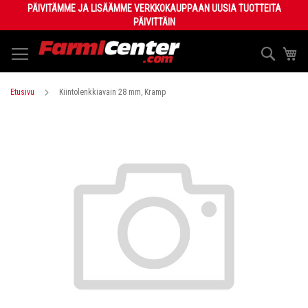
Skip
PÄIVITÄMME JA LISÄÄMME VERKKOKAUPPAAN UUSIA TUOTTEITA
to
PÄIVITTÄIN
Content
Haku
Os
Etusivu
Kiintolenkkiavain 28 mm, Kramp
Skip
to
the
end
of
the
images
gallery