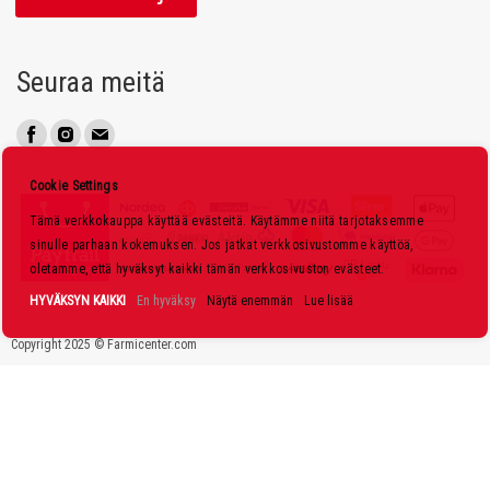
a
a
u
Seuraa meitä
u
t
i
s
Cookie Settings
k
Tämä verkkokauppa käyttää evästeitä. Käytämme niitä tarjotaksemme
i
sinulle parhaan kokemuksen. Jos jatkat verkkosivustomme käyttöä,
r
oletamme, että hyväksyt kaikki tämän verkkosivuston evästeet.
j
HYVÄKSYN KAIKKI
En hyväksy
Näytä enemmän
Lue lisää
e
Copyright 2025 © Farmicenter.com
e
m
m
e
: