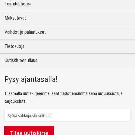
Toimitustietoa
Maksutavat
Vaihdot ja palautukset
Tietosuoja
Uutiskirjeen tilaus
Pysy ajantasalla!
Tilaamalla uutiskirjeemme, saat tiedot ensimmäisenä uutuuksista ja
tarjouksista!
T
i
l
Tilaa uutiskirje