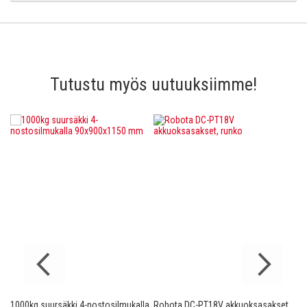
Tutustu myös uutuuksiimme!
1000kg suursäkki 4-nostosilmukalla
Robota DC-PT18V akkuoksasakset,
Ro