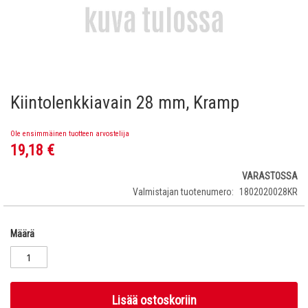
Kiintolenkkiavain 28 mm, Kramp
Skip
to
the
Ole ensimmäinen tuotteen arvostelija
beginning
19,18 €
of
the
VARASTOSSA
images
Valmistajan tuotenumero
1802020028KR
gallery
Määrä
Lisää ostoskoriin