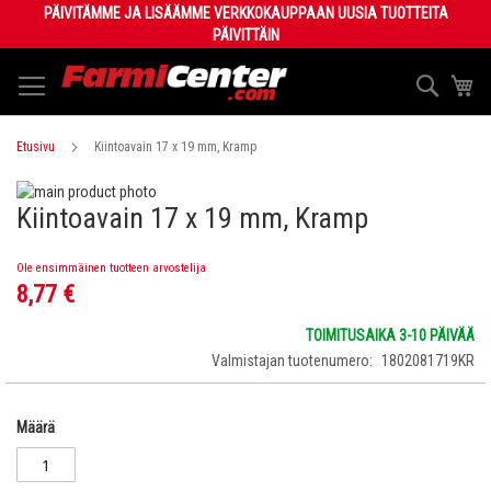
Skip
PÄIVITÄMME JA LISÄÄMME VERKKOKAUPPAAN UUSIA TUOTTEITA
to
PÄIVITTÄIN
Content
Haku
Os
Etusivu
Kiintoavain 17 x 19 mm, Kramp
Skip
Kiintoavain 17 x 19 mm, Kramp
to
Skip
the
to
end
the
Ole ensimmäinen tuotteen arvostelija
of
beginning
8,77 €
the
of
images
the
TOIMITUSAIKA 3-10 PÄIVÄÄ
gallery
images
Valmistajan tuotenumero
1802081719KR
gallery
Määrä