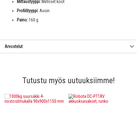
Mittaustyyppi:
Metriset koot
Profiilityyppi:
Avoin
Paino:
160 g
Arvostelut
Tutustu myös uutuuksiimme!