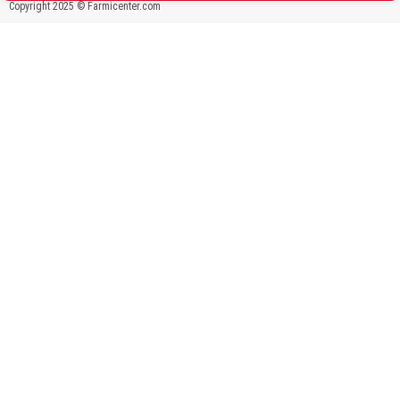
Copyright 2025 © Farmicenter.com
e
m
m
e
: