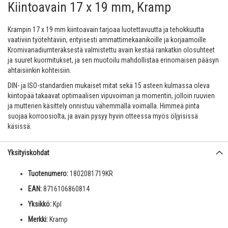
Kiintoavain 17 x 19 mm, Kramp
Krampin 17 x 19 mm kiintoavain tarjoaa luotettavuutta ja tehokkuutta
vaativiin työtehtäviin, erityisesti ammattimekaanikoille ja korjaamoille.
Kromivanadiumteräksestä valmistettu avain kestää rankatkin olosuhteet
ja suuret kuormitukset, ja sen muotoilu mahdollistaa erinomaisen pääsyn
ahtaisiinkin kohteisiin.
DIN- ja ISO-standardien mukaiset mitat sekä 15 asteen kulmassa oleva
kiintopää takaavat optimaalisen vipuvoiman ja momentin, jolloin ruuvien
ja mutterien käsittely onnistuu vähemmällä voimalla. Himmeä pinta
suojaa korroosiolta, ja avain pysyy hyvin otteessa myös öljyisissä
käsissä.
Yksityiskohdat
Tuotenumero:
1802081719KR
EAN:
8716106860814
Yksikkö:
Kpl
Merkki:
Kramp