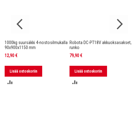
1000kg suursäkki 4-nostosilmukalla
Robota DC-PT18V akkuoksasakset,
Ro
nko
90x900x1150 mm
runko
36
12,90 €
79,90 €
11
Lisää ostoskoriin
Lisää ostoskoriin
LISÄÄ
LISÄÄ
VERTAILUUN
VERTAILUUN