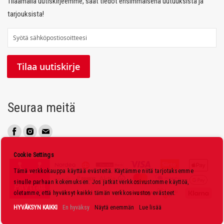
Tilaamalla uutiskirjeemme, saat tiedot ensimmäisenä uutuuksista ja
tarjouksista!
T
i
l
Tilaa uutiskirje
a
a
u
Seuraa meitä
u
t
i
s
Cookie Settings
k
Tämä verkkokauppa käyttää evästeitä. Käytämme niitä tarjotaksemme
i
sinulle parhaan kokemuksen. Jos jatkat verkkosivustomme käyttöä,
r
oletamme, että hyväksyt kaikki tämän verkkosivuston evästeet.
j
HYVÄKSYN KAIKKI
En hyväksy
Näytä enemmän
Lue lisää
e