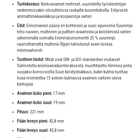
Tuotekuvaus:
Kiintoavaimet metriset, suunniteltu työskentelyyn
rankimmissakin olosuhteissa raskailla kuormituksilla. Erityisesti
ammattimekaanikkoja ja korjaamoja varten.
Edut:
Erinomainen pääsy eri kohteisiin ja suuri vipuvoima Suurempi
teho ruuvien, mutterien ja pulttien avaamista ja kiristämistä varten
vähemmällä voimalla Enimmäismomentti 25 % suurempi
vaurioittamatta mutteria Öljyyn tahriutunut avain luistaa
minimaalisesti
Tuotteen tiedot:
Mitat ovat DIN- ja ISO-standardien mukaiset
Valmistettu kromivanadiumteräksestä, muottitaottu Himmeä pinta
suojaksi korroosiolta Suuri kiristystiukkuus, kukin kulma tuottaa
lisää momenttia 15 asteen kulmassa avaimen varteen oleva
kiintopää
Avaimen koko pieni:
17 mm
Avaimen koko suuri:
19 mm
Pituus:
221 mm
Pään leveys pieni:
42,8 mm
Pään leveys suuri:
42,8 mm