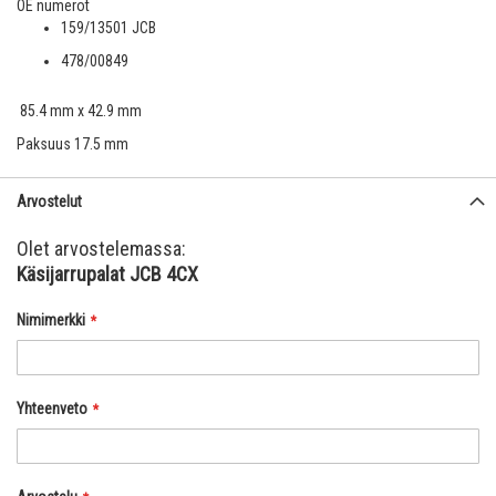
OE numerot
159/13501
JCB
478/00849
85.4 mm x 42.9 mm
Paksuus 17.5 mm
Arvostelut
Olet arvostelemassa:
Käsijarrupalat JCB 4CX
Nimimerkki
Yhteenveto