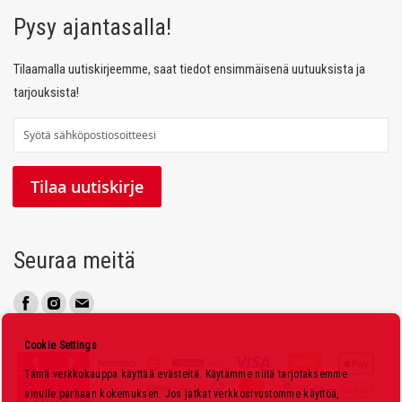
Pysy ajantasalla!
Tilaamalla uutiskirjeemme, saat tiedot ensimmäisenä uutuuksista ja
tarjouksista!
T
i
l
Tilaa uutiskirje
a
a
u
Seuraa meitä
u
t
i
s
Cookie Settings
k
Tämä verkkokauppa käyttää evästeitä. Käytämme niitä tarjotaksemme
i
sinulle parhaan kokemuksen. Jos jatkat verkkosivustomme käyttöä,