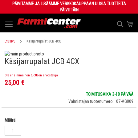
Skip
PÄIVITÄMME JA LISÄÄMME VERKKOKAUPPAAN UUSIA TUOTTEITA
to
PÄIVITTÄIN
Content
Haku
Os
Etusivu
Käsijarrupalat JCB 4CX
Skip
Käsijarrupalat JCB 4CX
to
Skip
the
to
end
the
Ole ensimmäinen tuotteen arvostelija
of
beginning
25,00 €
the
of
images
the
TOIMITUSAIKA 3-10 PÄIVÄÄ
gallery
images
Valmistajan tuotenumero
07-AG009
gallery
Määrä