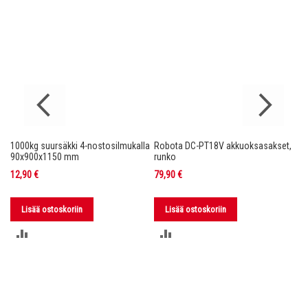
1000kg suursäkki 4-nostosilmukalla
Robota DC-PT18V akkuoksasakset,
Ro
nko
90x900x1150 mm
runko
36
12,90 €
79,90 €
11
Lisää ostoskoriin
Lisää ostoskoriin
LISÄÄ
LISÄÄ
VERTAILUUN
VERTAILUUN