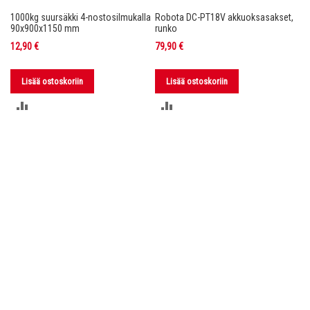
1000kg suursäkki 4-nostosilmukalla
Robota DC-PT18V akkuoksasakset,
Ro
nko
90x900x1150 mm
runko
36
12,90 €
79,90 €
11
Lisää ostoskoriin
Lisää ostoskoriin
LISÄÄ
LISÄÄ
VERTAILUUN
VERTAILUUN