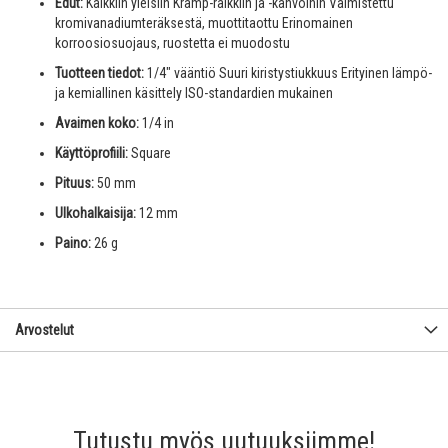
Edut:
Kaikkiin yleisiin Kramp-räikkiin ja -kahvoihin Valmistettu
kromivanadiumteräksestä, muottitaottu Erinomainen
korroosiosuojaus, ruostetta ei muodostu
Tuotteen tiedot:
1/4" vääntiö Suuri kiristystiukkuus Erityinen lämpö-
ja kemiallinen käsittely ISO-standardien mukainen
Avaimen koko:
1/4 in
Käyttöprofiili:
Square
Pituus:
50 mm
Ulkohalkaisija:
12 mm
Paino:
26 g
Arvostelut
Tutustu myös uutuuksiimme!