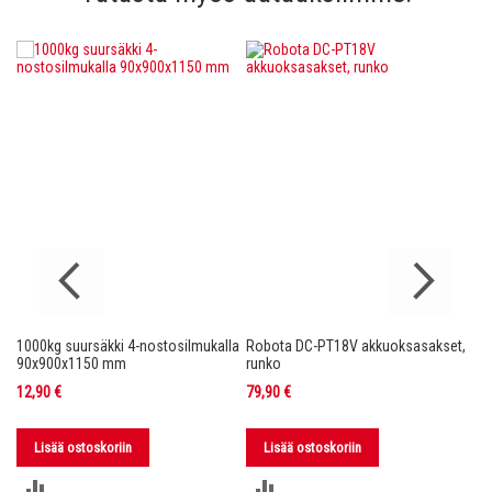
1000kg suursäkki 4-nostosilmukalla
Robota DC-PT18V akkuoksasakset,
Ro
nko
90x900x1150 mm
runko
36
12,90 €
79,90 €
11
Lisää ostoskoriin
Lisää ostoskoriin
LISÄÄ
LISÄÄ