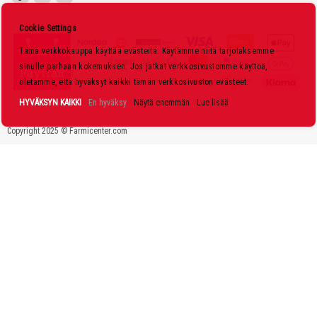
i
s
Cookie Settings
k
Tämä verkkokauppa käyttää evästeitä. Käytämme niitä tarjotaksemme
i
sinulle parhaan kokemuksen. Jos jatkat verkkosivustomme käyttöä,
r
oletamme, että hyväksyt kaikki tämän verkkosivuston evästeet.
j
HYVÄKSYN KAIKKI
En hyväksy
Näytä enemmän
Lue lisää
e
Copyright 2025 © Farmicenter.com
e
m
m
e
: