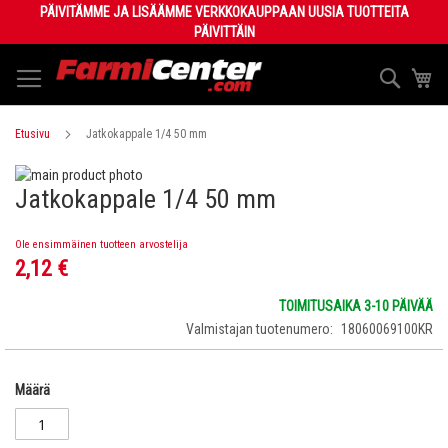
Skip
PÄIVITÄMME JA LISÄÄMME VERKKOKAUPPAAN UUSIA TUOTTEITA
to
PÄIVITTÄIN
Content
Haku
Os
Etusivu
Jatkokappale 1/4 50 mm
Skip
Jatkokappale 1/4 50 mm
to
Skip
the
to
end
the
Ole ensimmäinen tuotteen arvostelija
of
beginning
2,12 €
the
of
images
the
TOIMITUSAIKA 3-10 PÄIVÄÄ
gallery
images
Valmistajan tuotenumero
18060069100KR
gallery
Määrä