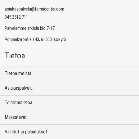
asiakaspalvelu@farmicenter.com
045 2512 711
Palvelemme arkisin klo 7-17
Pohjankyröntie 143, 61500 Isokyrö
Tietoa
Tietoa meistä
Asiakaspalvelu
Toimitustietoa
Maksutavat
Vaihdot ja palautukset