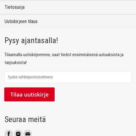
Tietosuoja
Uutiskirjeen tilaus
Pysy ajantasalla!
Tilaamalla uutiskirjeemme, saat tiedot ensimmäisenä uutuuksista ja
tarjouksista!
T
i
l
Tilaa uutiskirje
a
a
u
Seuraa meitä
u
t