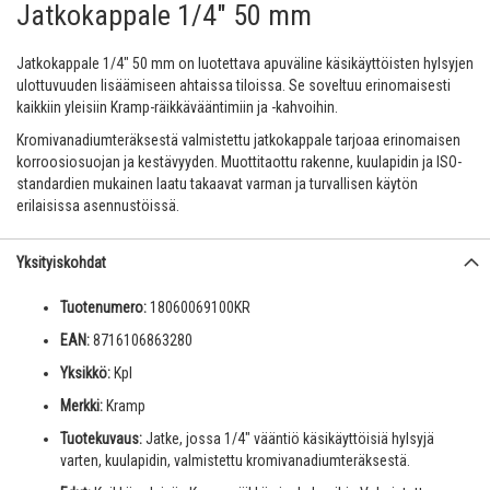
Jatkokappale 1/4" 50 mm
Jatkokappale 1/4" 50 mm on luotettava apuväline käsikäyttöisten hylsyjen
ulottuvuuden lisäämiseen ahtaissa tiloissa. Se soveltuu erinomaisesti
kaikkiin yleisiin Kramp-räikkävääntimiin ja -kahvoihin.
Kromivanadiumteräksestä valmistettu jatkokappale tarjoaa erinomaisen
korroosiosuojan ja kestävyyden. Muottitaottu rakenne, kuulapidin ja ISO-
standardien mukainen laatu takaavat varman ja turvallisen käytön
erilaisissa asennustöissä.
Yksityiskohdat
Tuotenumero:
18060069100KR
EAN:
8716106863280
Yksikkö:
Kpl
Merkki:
Kramp
Tuotekuvaus:
Jatke, jossa 1/4" vääntiö käsikäyttöisiä hylsyjä
varten, kuulapidin, valmistettu kromivanadiumteräksestä.