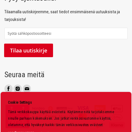
Tilaamalla uutiskirjeemme, saat tiedot ensimmäisenä uutuuksista ja
tarjouksista!
T
i
l
Tilaa uutiskirje
a
a
u
Seuraa meitä
u
t
i
s
Cookie Settings
k
Tämä verkkokauppa käyttää evästeitä. Käytämme niitä tarjotaksemme
i
sinulle parhaan kokemuksen. Jos jatkat verkkosivustomme käyttöä,
r
oletamme, että hyväksyt kaikki tämän verkkosivuston evästeet.
j