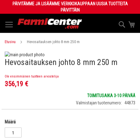
Skip
PÄIVITÄMME JA LISÄÄMME VERKKOKAUPPAAN UUSIA TUOTTEITA
to
PÄIVITTÄIN
Content
Haku
Os
Etusivu
Hevosaitauksen johto 8 mm 250 m
Skip
Hevosaitauksen johto 8 mm 250 m
to
Skip
the
to
end
the
Ole ensimmäinen tuotteen arvostelija
of
beginning
356,19 €
the
of
images
the
TOIMITUSAIKA 3-10 PÄIVÄÄ
gallery
images
Valmistajan tuotenumero
44873
gallery
Määrä