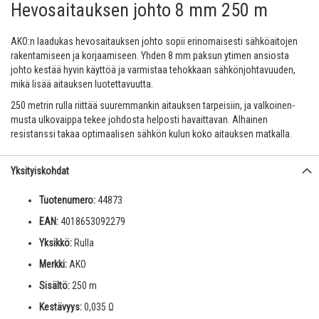
Hevosaitauksen johto 8 mm 250 m
AKO:n laadukas hevosaitauksen johto sopii erinomaisesti sähköaitojen
rakentamiseen ja korjaamiseen. Yhden 8 mm paksun ytimen ansiosta
johto kestää hyvin käyttöä ja varmistaa tehokkaan sähkönjohtavuuden,
mikä lisää aitauksen luotettavuutta.
250 metrin rulla riittää suuremmankin aitauksen tarpeisiin, ja valkoinen-
musta ulkovaippa tekee johdosta helposti havaittavan. Alhainen
resistanssi takaa optimaalisen sähkön kulun koko aitauksen matkalla.
Yksityiskohdat
Tuotenumero:
44873
EAN:
4018653092279
Yksikkö:
Rulla
Merkki:
AKO
Sisältö:
250 m
Kestävyys:
0,035 Ω