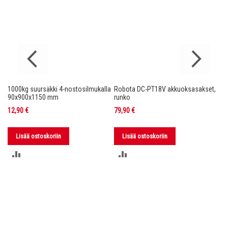
1000kg suursäkki 4-nostosilmukalla
Robota DC-PT18V akkuoksasakset,
Ro
nko
90x900x1150 mm
runko
36
12,90 €
79,90 €
11
Lisää ostoskoriin
Lisää ostoskoriin
LISÄÄ
LISÄÄ
VERTAILUUN
VERTAILUUN