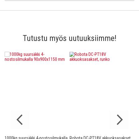
Tutustu myös uutuuksiimme!
1000kg suursäkki 4-nostosilmukalla
Robota DC-PT18V akkuoksasakset,
Ro