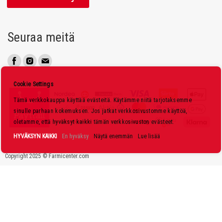
a
a
u
Seuraa meitä
u
t
i
s
Cookie Settings
k
Tämä verkkokauppa käyttää evästeitä. Käytämme niitä tarjotaksemme
i
sinulle parhaan kokemuksen. Jos jatkat verkkosivustomme käyttöä,
r
oletamme, että hyväksyt kaikki tämän verkkosivuston evästeet.
j
HYVÄKSYN KAIKKI
En hyväksy
Näytä enemmän
Lue lisää
e
Copyright 2025 © Farmicenter.com
e
m
m
e
: