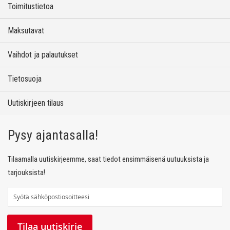
Toimitustietoa
Maksutavat
Vaihdot ja palautukset
Tietosuoja
Uutiskirjeen tilaus
Pysy ajantasalla!
Tilaamalla uutiskirjeemme, saat tiedot ensimmäisenä uutuuksista ja
tarjouksista!
T
i
l
Tilaa uutiskirje