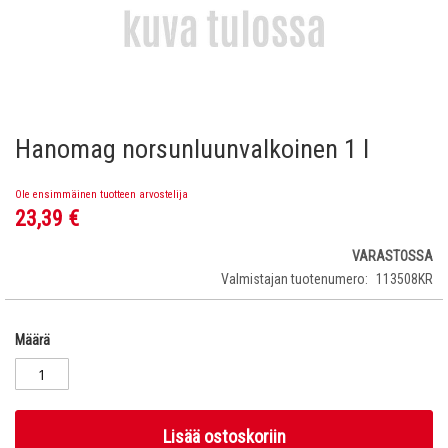
Hanomag norsunluunvalkoinen 1 l
Skip
to
the
Ole ensimmäinen tuotteen arvostelija
beginning
23,39 €
of
the
VARASTOSSA
images
Valmistajan tuotenumero
113508KR
gallery
Määrä
Lisää ostoskoriin