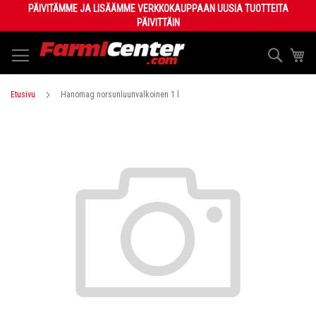
Skip
PÄIVITÄMME JA LISÄÄMME VERKKOKAUPPAAN UUSIA TUOTTEITA
to
PÄIVITTÄIN
Content
Haku
Os
Etusivu
Hanomag norsunluunvalkoinen 1 l
Skip
to
the
end
of
the
images
gallery