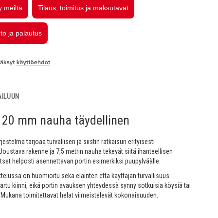
AILUUN
, 20 mm nauha täydellinen
jestelmä tarjoaa turvallisen ja siistin ratkaisun erityisesti
Joustava rakenne ja 7,5 metrin nauha tekevät siitä ihanteellisen
itset helposti asennettavan portin esimerkiksi puupylväälle.
ttelussa on huomioitu sekä eläinten että käyttäjän turvallisuus:
artu kiinni, eikä portin avauksen yhteydessä synny sotkuisia köysiä tai
Mukana toimitettavat helat viimeistelevät kokonaisuuden.