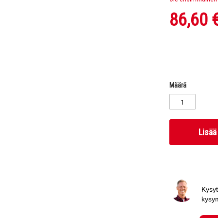
86,60 
Määrä
Lisää