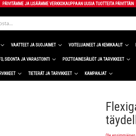
PÄIVITÄMME JA LISÄÄMME VERKKOKAUPPAAN UUSIA TUOTTEITA PÄIVITTÄIN
VAATTEET JA SUOJAIMET
VOITELUAINEET JA KEMIKAALIT
O, SIDONTA JA VARASTOINTI
POLTTOAINESÄILIÖT JA TARVIKKEET
RVIKKEET
TIETERÄT JA TARVIKKEET
KAMPANJAT
Flexi
täydel
Ole ensimmäinen t