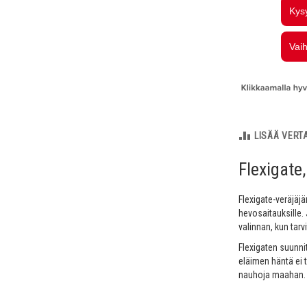
LISÄÄ VERT
Flexigate
Flexigate-veräjäjär
hevosaitauksille. 
valinnan, kun tarv
Flexigaten suunni
eläimen häntä ei t
nauhoja maahan. 