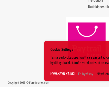
Tietosuoja
Uutiskirjeen ti
Cookie Settings
Tämä verkkokauppa käyttää evästeitä. K
hyväksyt kaikki tämän verkkosivuston ev
HYVÄKSYN KAIKKI
En hyväksy
Näytä e
Copyright 2025 © Farmicenter.com