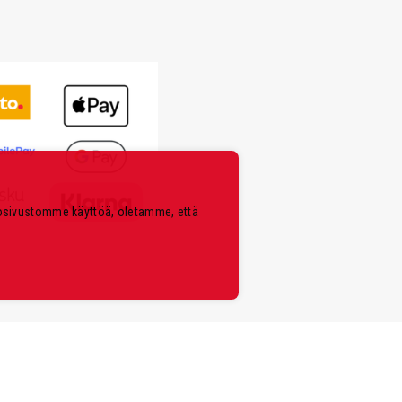
kosivustomme käyttöä, oletamme, että