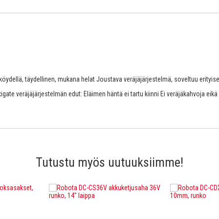
öydellä, täydellinen, mukana helat Joustava veräjäjärjestelmä, soveltuu erityise
gate veräjäjärjestelmän edut: Eläimen häntä ei tartu kiinni Ei veräjäkahvoja eikä
Tutustu myös uutuuksiimme!