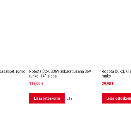
asakset, runko
Robota DC-CS36V akkuketjusaha 36V
Robota DC-CDX1
runko, 14" laippa
runko
119,00 €
29,90 €
LISÄÄ
LISÄÄ
Lisää ostoskoriin
Lisää ostoskorii
VERTAILUUN
VERTAILUUN