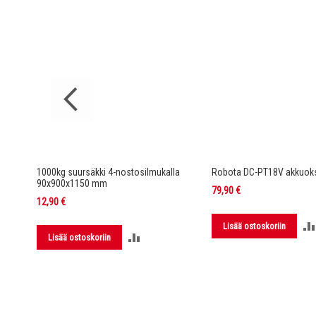
rella DC-
1000kg suursäkki 4-nostosilmukalla
Robota DC-PT18V akkuoks
90x900x1150 mm
79,90 €
12,90 €
Lisää ostoskoriin
LISÄÄ
Lisää ostoskoriin
LUUN
VERTAILUUN