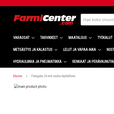
Skip
to
Content
Haku
VARAOSAT
TARVIKKEET
MAATALOUS
TYÖKALUT
METSÄSTYS JA KALASTUS
LELUT JA VAPAA-AIKA
NOST
HYDRAULIIKKA JA PNEUMATIIKKA
RENKAAT JA PERÄVAUNUTA
Etusivu
Flexigate, 20 mm nauha täydellinen
Skip
to
Skip
the
to
end
the
of
beginning
the
of