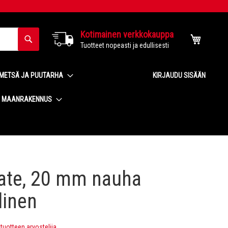
Kotimainen verkkokauppa
Haku
Ostoskor
Tuotteet nopeasti ja edullisesti
METSÄ JA PUUTARHA
KIRJAUDU SISÄÄN
MAANRAKENNUS
gate, 20 mm nauha
linen
uotteen arvostelija