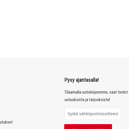
Pysy ajantasalla!
Tilaamalla uutiskirjeemme, saat tiedo
u
uutuuksista ja tarjouksista!
T
i
autukset
l