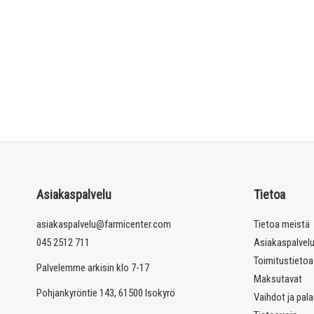
Asiakaspalvelu
Tietoa
asiakaspalvelu@farmicenter.com
Tietoa meistä
045 2512 711
Asiakaspalvel
Toimitustietoa
Palvelemme arkisin klo 7-17
Maksutavat
Pohjankyröntie 143, 61500 Isokyrö
Vaihdot ja pal