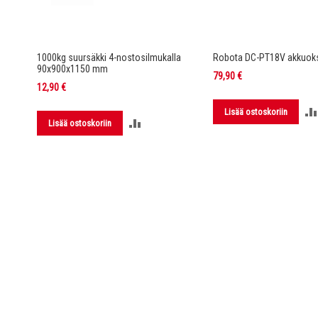
rella DC-
1000kg suursäkki 4-nostosilmukalla
Robota DC-PT18V akkuoks
90x900x1150 mm
79,90 €
12,90 €
Lisää ostoskoriin
LISÄÄ
Lisää ostoskoriin
LUUN
VERTAILUUN