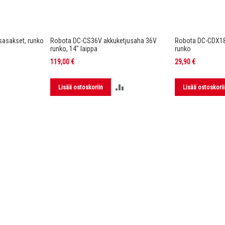
asakset, runko
Robota DC-CS36V akkuketjusaha 36V
Robota DC-CDX1
runko, 14" laippa
runko
119,00 €
29,90 €
LISÄÄ
LISÄÄ
Lisää ostoskoriin
Lisää ostoskorii
VERTAILUUN
VERTAILUUN