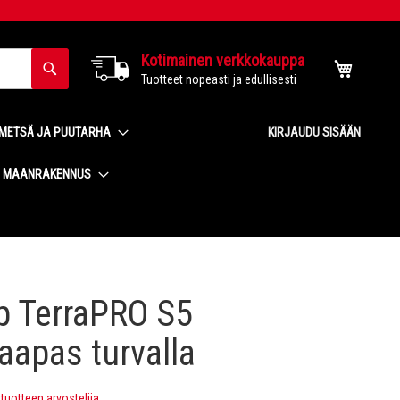
Kotimainen verkkokauppa
Haku
Ostoskor
Tuotteet nopeasti ja edullisesti
METSÄ JA PUUTARHA
KIRJAUDU SISÄÄN
MAANRAKENNUS
p TerraPRO S5
aapas turvalla
uotteen arvostelija