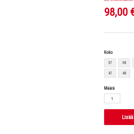
98,00 
Koko
37
38
47
48
Määrä
Lisää