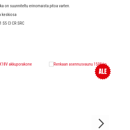
ka on suunniteltu erinomaista pitoa varten.
ja keskiosa
1 S5 CI CR SRC