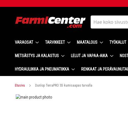
Skip
to
Content
Haku
VARAOSAT
TARVIKKEET
MAATALOUS
TYÖKALUT
METSÄSTYS JA KALASTUS
LELUT JA VAPAA-AIKA
NOST
HYDRAULIIKKA JA PNEUMATIIKKA
RENKAAT JA PERÄVAUNUTA
Etusivu
Dunlop TerraPRO S5 kumisaapas turvalla
Skip
to
Skip
the
to
end
the
of
beginning
the
of