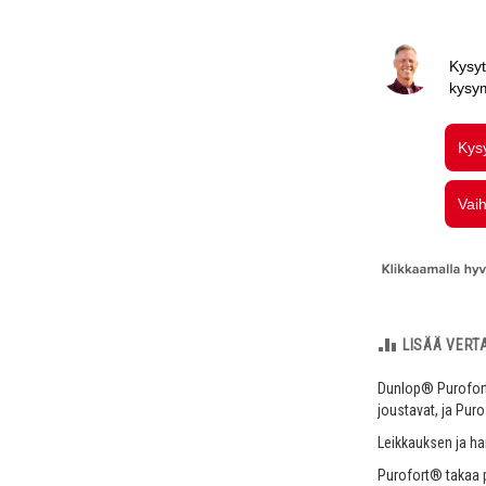
LISÄÄ VERT
Dunlop® Purofort®
joustavat, ja Pur
Leikkauksen ja h
Purofort® takaa 