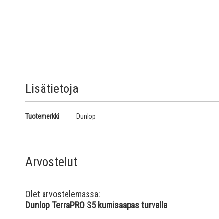
Lisätietoja
Lisätietoja
Tuotemerkki
Dunlop
Arvostelut
Olet arvostelemassa:
Dunlop TerraPRO S5 kumisaapas turvalla