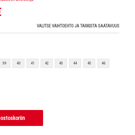
€
VALITSE VAIHTOEHTO JA TARKISTA SAATAVUUS
39
40
41
42
43
44
45
46
 ostoskoriin