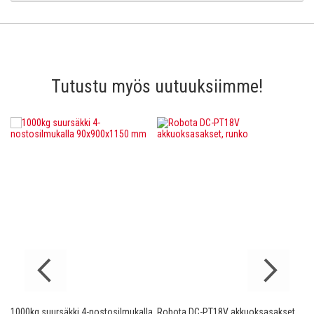
Tutustu myös uutuuksiimme!
1000kg suursäkki 4-nostosilmukalla
Robota DC-PT18V akkuoksasakset,
Ro