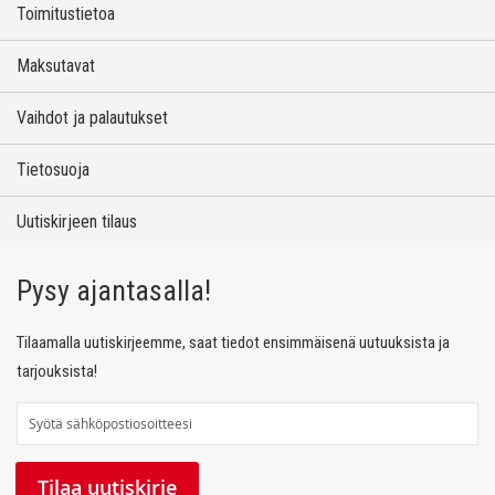
Toimitustietoa
Maksutavat
Vaihdot ja palautukset
Tietosuoja
Uutiskirjeen tilaus
Pysy ajantasalla!
Tilaamalla uutiskirjeemme, saat tiedot ensimmäisenä uutuuksista ja
tarjouksista!
T
i
l
Tilaa uutiskirje