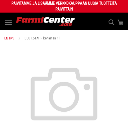
Skip
PÄIVITÄMME JA LISÄÄMME VERKKOKAUPPAAN UUSIA TUOTTEITA
to
PÄIVITTÄIN
Content
Haku
Os
Etusivu
DEUTZ-FAHR keltainen 1 l
Skip
to
the
end
of
the
images
gallery