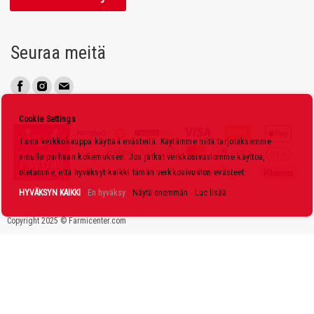
a
a
u
Seuraa meitä
u
t
i
s
Cookie Settings
k
Tämä verkkokauppa käyttää evästeitä. Käytämme niitä tarjotaksemme
i
sinulle parhaan kokemuksen. Jos jatkat verkkosivustomme käyttöä,
r
oletamme, että hyväksyt kaikki tämän verkkosivuston evästeet.
j
HYVÄKSYN KAIKKI
En hyväksy
Näytä enemmän
Lue lisää
e
Copyright 2025 © Farmicenter.com
e
m
m
e
: