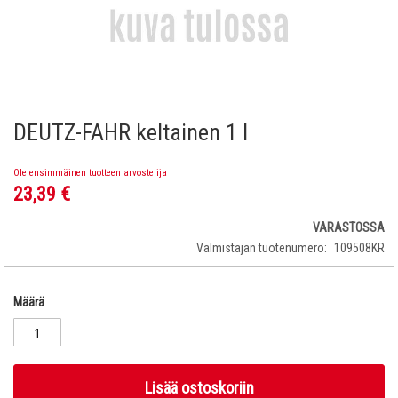
DEUTZ-FAHR keltainen 1 l
Skip
to
the
Ole ensimmäinen tuotteen arvostelija
beginning
23,39 €
of
the
VARASTOSSA
images
Valmistajan tuotenumero
109508KR
gallery
Määrä
Lisää ostoskoriin