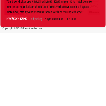
Tämä verkkokauppa käyttää evästeitä. Käytämme niitä tarjotaksemme
i
sinulle parhaan kokemuksen. Jos jatkat verkkosivustomme käyttöä,
r
oletamme, että hyväksyt kaikki tämän verkkosivuston evästeet.
j
HYVÄKSYN KAIKKI
En hyväksy
Näytä enemmän
Lue lisää
e
Copyright 2025 © Farmicenter.com
e
m
m
e
: