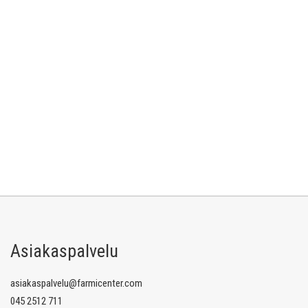
Asiakaspalvelu
asiakaspalvelu@farmicenter.com
045 2512 711