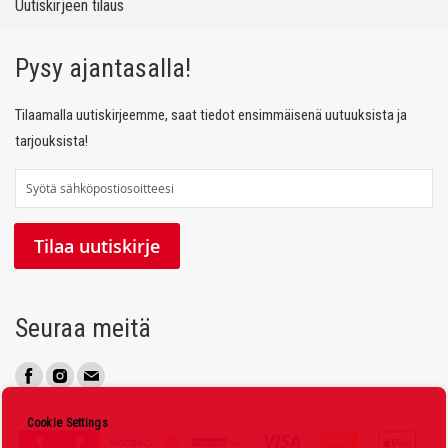
Uutiskirjeen tilaus
Pysy ajantasalla!
Tilaamalla uutiskirjeemme, saat tiedot ensimmäisenä uutuuksista ja
tarjouksista!
T
i
l
Tilaa uutiskirje
a
a
u
Seuraa meitä
u
t
i
s
Cookie Settings
k