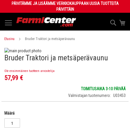
Skip
PÄIVITÄMME JA LISÄÄMME VERKKOKAUPPAAN UUSIA TUOTTEITA
to
PÄIVITTÄIN
Content
Haku
Os
Etusivu
Bruder Traktori ja metsäperävaunu
Skip
Bruder Traktori ja metsäperävaunu
to
Skip
the
to
end
the
Ole ensimmäinen tuotteen arvostelija
of
beginning
57,99 €
the
of
images
the
TOIMITUSAIKA 3-10 PÄIVÄÄ
gallery
images
Valmistajan tuotenumero
U03453
gallery
Määrä