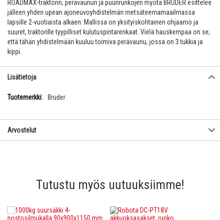
ROADMAX-traktorin, perävaunun ja puunrunkojen myötä BRUDER esittelee
jälleen yhden upean ajoneuvoyhdistelmän metsäteemamaailmassa
lapsille 2-vuotiaista alkaen. Mallissa on yksityiskohtainen ohjaamo ja
suuret, traktorille tyypilliset kulutuspintarenkaat. Vielä hauskempaa on se,
että tähän yhdistelmään kuuluu toimiva perävaunu, jossa on 3 tukkia ja
kippi.
Lisätietoja
Lisätietoja
Bruder
Arvostelut
Tutustu myös uutuuksiimme!