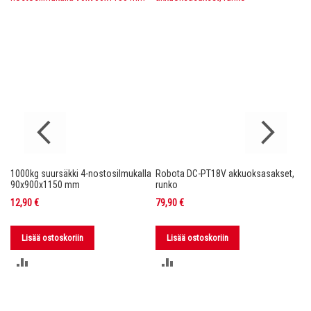
1000kg suursäkki 4-nostosilmukalla
Robota DC-PT18V akkuoksasakset,
Ro
nko
90x900x1150 mm
runko
36
12,90 €
79,90 €
11
Lisää ostoskoriin
Lisää ostoskoriin
LISÄÄ
LISÄÄ
VERTAILUUN
VERTAILUUN