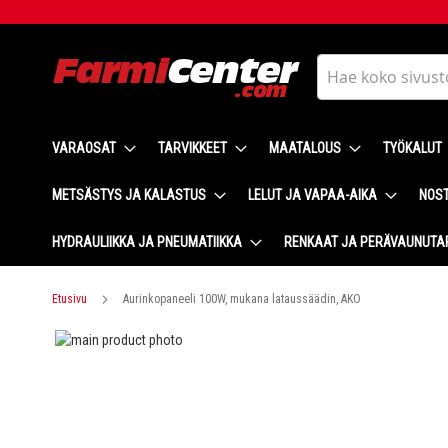
Skip
to
Content
Haku
VARAOSAT
TARVIKKEET
MAATALOUS
TYÖKALUT
METSÄSTYS JA KALASTUS
LELUT JA VAPAA-AIKA
NOST
HYDRAULIIKKA JA PNEUMATIIKKA
RENKAAT JA PERÄVAUNUTA
Etusivu
Aurinkopaneeli 100W, mukana lataussäädin, AKO
Skip
to
Skip
the
to
end
the
of
beginning
the
of