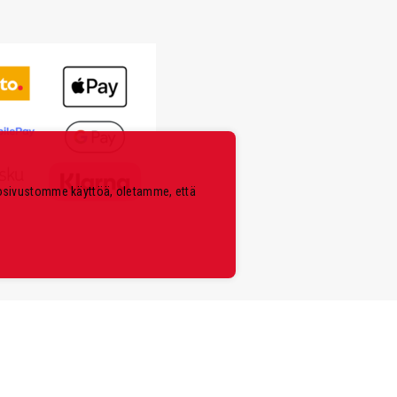
kosivustomme käyttöä, oletamme, että