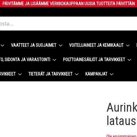
PÄIVITÄMME JA LISÄÄMME VERKKOKAUPPAAN UUSIA TUOTTEITA PÄIVITTÄIN
VAATTEET JA SUOJAIMET
VOITELUAINEET JA KEMIKAALIT
O, SIDONTA JA VARASTOINTI
POLTTOAINESÄILIÖT JA TARVIKKEET
RVIKKEET
TIETERÄT JA TARVIKKEET
KAMPANJAT
Aurin
latau
Ole ensimmäinen t