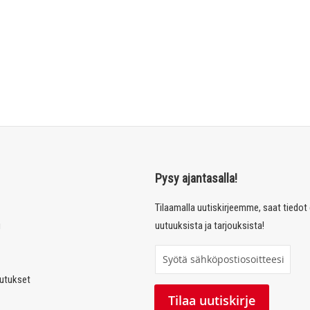
Pysy ajantasalla!
Tilaamalla uutiskirjeemme, saat tiedo
u
uutuuksista ja tarjouksista!
T
i
autukset
l
Tilaa uutiskirje
a