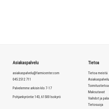
Asiakaspalvelu
Tietoa
asiakaspalvelu@farmicenter.com
Tietoa meistä
045 2512 711
Asiakaspalvel
Toimitustietoa
Palvelemme arkisin klo 7-17
Maksutavat
Pohjankyröntie 143, 61500 Isokyrö
Vaihdot ja pal
Tietosuoja