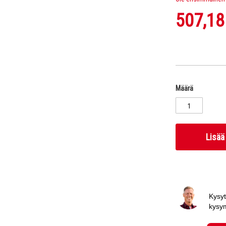
507,18
Määrä
Lisää