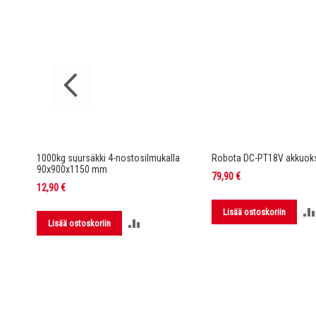
rella DC-
1000kg suursäkki 4-nostosilmukalla
Robota DC-PT18V akkuoks
90x900x1150 mm
79,90 €
12,90 €
Lisää ostoskoriin
LISÄÄ
Lisää ostoskoriin
LUUN
VERTAILUUN