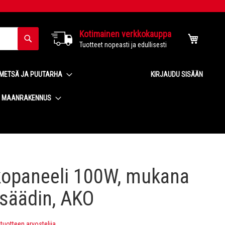
Kotimainen verkkokauppa
Haku
Ostoskor
Tuotteet nopeasti ja edullisesti
METSÄ JA PUUTARHA
KIRJAUDU SISÄÄN
MAANRAKENNUS
kopaneeli 100W, mukana
ssäädin, AKO
uotteen arvostelija