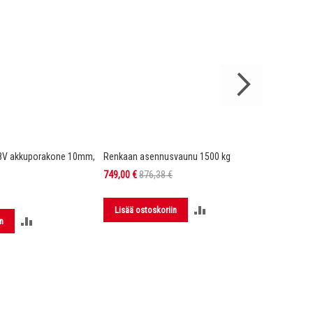
8V akkuporakone 10mm,
Renkaan asennusvaunu 1500 kg
DX4 Hi-Vi
Kelta/mu
Tarjoushinta
749,00 €
876,38 €
149,00 €
LISÄÄ
Lisää ostoskoriin
LISÄÄ
n
Lisää 
VERTAILUUN
VERTAILUUN