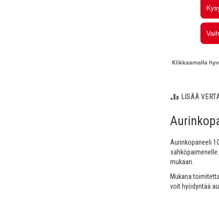
LISÄÄ VERT
Aurinkop
Aurinkopaneeli 10
sähköpaimenelle.
mukaan.
Mukana toimitetta
voit hyödyntää au