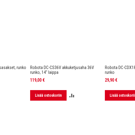
asakset, runko
Robota DC-CS36V akkuketjusaha 36V
Robota DC-CDX1
runko, 14" laippa
runko
119,00 €
29,90 €
LISÄÄ
LISÄÄ
Lisää ostoskoriin
Lisää ostoskorii
VERTAILUUN
VERTAILUUN