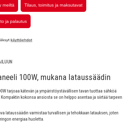
AILUUN
aneeli 100W, mukana lataussäädin
0W tarjoaa kätevän ja ympäristöystävällisen tavan tuottaa sähköä
 Kompaktin kokonsa ansiosta se on helppo asentaa ja siirtää tarpeen
va lataussäädin varmistaa turvallisen ja tehokkaan latauksen, joten
ringon energiaa huoletta.