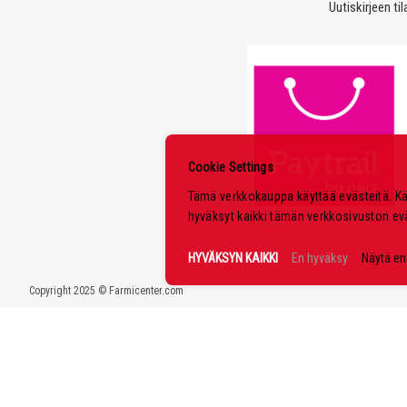
Uutiskirjeen ti
Cookie Settings
Tämä verkkokauppa käyttää evästeitä. K
hyväksyt kaikki tämän verkkosivuston ev
HYVÄKSYN KAIKKI
En hyväksy
Näytä e
Copyright 2025 © Farmicenter.com