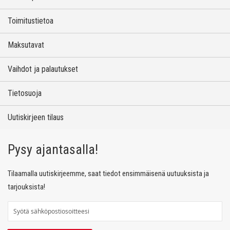
Toimitustietoa
Maksutavat
Vaihdot ja palautukset
Tietosuoja
Uutiskirjeen tilaus
Pysy ajantasalla!
Tilaamalla uutiskirjeemme, saat tiedot ensimmäisenä uutuuksista ja
tarjouksista!
T
i