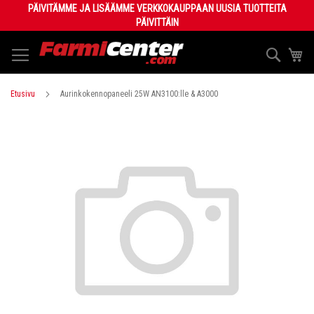
Skip
PÄIVITÄMME JA LISÄÄMME VERKKOKAUPPAAN UUSIA TUOTTEITA
to
PÄIVITTÄIN
Content
Haku
Os
Etusivu
Aurinkokennopaneeli 25W AN3100:lle & A3000
Skip
to
the
end
of
the
images
gallery