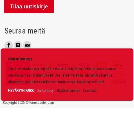
l
Tilaa uutiskirje
a
a
u
Seuraa meitä
u
t
i
s
Cookie Settings
k
Tämä verkkokauppa käyttää evästeitä. Käytämme niitä tarjotaksemme
i
sinulle parhaan kokemuksen. Jos jatkat verkkosivustomme käyttöä,
r
oletamme, että hyväksyt kaikki tämän verkkosivuston evästeet.
j
HYVÄKSYN KAIKKI
En hyväksy
Näytä enemmän
Lue lisää
e
Copyright 2025 © Farmicenter.com
e
m
m
e