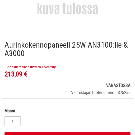
Aurinkokennopaneeli 25W AN3100:lle &
Skip
to
A3000
the
beginning
Ole ensimmäinen tuotteen arvostelija
of
213,09 €
the
images
gallery
VARASTOSSA
Valmistajan tuotenumero
375256
Määrä