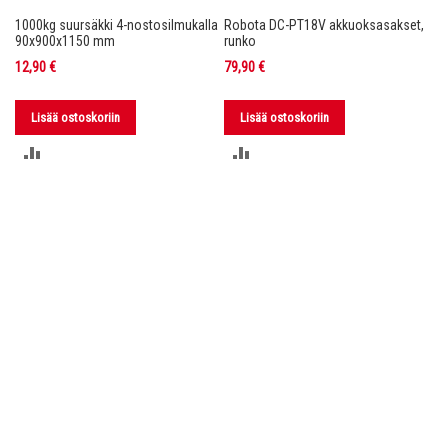
1000kg suursäkki 4-nostosilmukalla
Robota DC-PT18V akkuoksasakset,
Ro
nko
90x900x1150 mm
runko
36
12,90 €
79,90 €
11
Lisää ostoskoriin
Lisää ostoskoriin
LISÄÄ
LISÄÄ
VERTAILUUN
VERTAILUUN