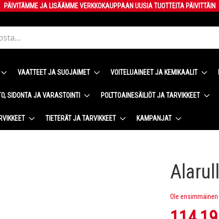
PÄIVITÄMME JA LISÄÄMME VERKKOKAUPPAAN UUSIA TUOTTEITA PÄIVITTÄIN
VAATTEET JA SUOJAIMET
VOITELUAINEET JA KEMIKAALIT
O, SIDONTA JA VARASTOINTI
POLTTOAINESÄILIÖT JA TARVIKKEET
RVIKKEET
TIETERÄT JA TARVIKKEET
KAMPANJAT
Alarul
Ole ensimmäinen t
114,19