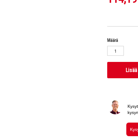
Määrä
Lisää