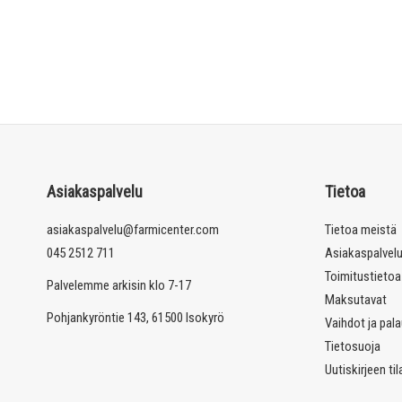
Asiakaspalvelu
Tietoa
asiakaspalvelu@farmicenter.com
Tietoa meistä
045 2512 711
Asiakaspalvel
Toimitustietoa
Palvelemme arkisin klo 7-17
Maksutavat
Pohjankyröntie 143, 61500 Isokyrö
Vaihdot ja pal
Tietosuoja
Uutiskirjeen ti