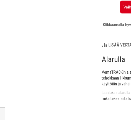
LISÄÄ VERT
Alarulla
VemaTRACKin alar
tehokkaan liikkum
käyttöiän ja vähä
Laadukas alarulla
mikä tekee siitä 