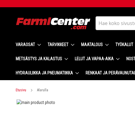
Skip
to
Content
Haku
VARAOSAT
TARVIKKEET
MAATALOUS
TYÖKALUT
METSÄSTYS JA KALASTUS
LELUT JA VAPAA-AIKA
NOST
HYDRAULIIKKA JA PNEUMATIIKKA
RENKAAT JA PERÄVAUNUTA
Etusivu
Alarulla
Skip
to
Skip
the
to
end
the
of
beginning
the
of