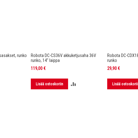
asakset, runko
Robota DC-CS36V akkuketjusaha 36V
Robota DC-CDX1
runko, 14" laippa
runko
119,00 €
29,90 €
LISÄÄ
LISÄÄ
Lisää ostoskoriin
Lisää ostoskorii
VERTAILUUN
VERTAILUUN