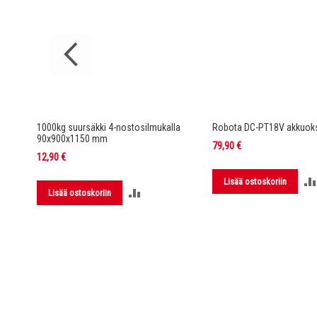
rella DC-
1000kg suursäkki 4-nostosilmukalla
Robota DC-PT18V akkuoks
90x900x1150 mm
79,90 €
12,90 €
Lisää ostoskoriin
LISÄÄ
Lisää ostoskoriin
LUUN
VERTAILUUN