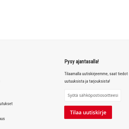
Pysy ajantasalla!
Tilaamalla uutiskirjeemme, saat tiedo
u
uutuuksista ja tarjouksista!
T
i
autukset
l
Tilaa uutiskirje
a
laus
a