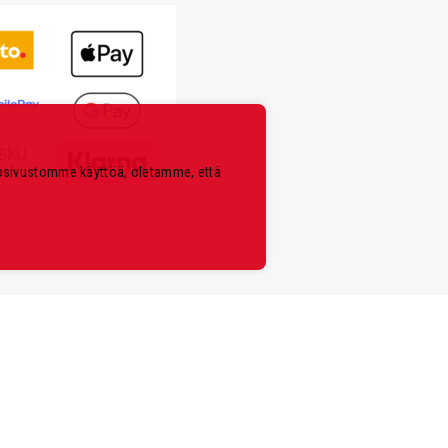
kosivustomme käyttöä, oletamme, että