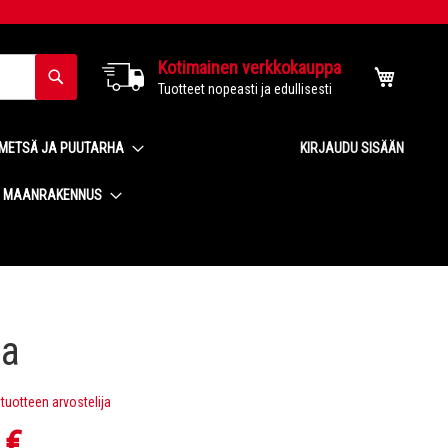
Kotimainen verkkokauppa
Haku
Ostoskor
Tuotteet nopeasti ja edullisesti
METSÄ JA PUUTARHA
KIRJAUDU SISÄÄN
MAANRAKENNUS
la
uotteen arvostelija
 €