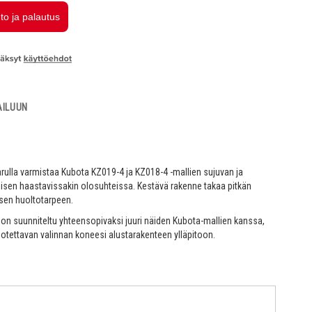
AILUUN
ulla varmistaa Kubota KZ019-4 ja KZ018-4 -mallien sujuvan ja
isen haastavissakin olosuhteissa. Kestävä rakenne takaa pitkän
isen huoltotarpeen.
 on suunniteltu yhteensopivaksi juuri näiden Kubota-mallien kanssa,
luotettavan valinnan koneesi alustarakenteen ylläpitoon.