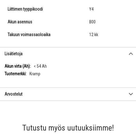
Liittimen tyyppikoodi
Y4
Akun asennus
B00
Takuun voimassaoloaika
12 kk
Lisätietoja
Lisätietoja
< 54 Ah
Kramp
Arvostelut
Tutustu myös uutuuksiimme!