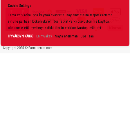
s
Cookie Settings
k
Tämä verkkokauppa käyttää evästeitä. Käytämme niitä tarjotaksemme
i
sinulle parhaan kokemuksen. Jos jatkat verkkosivustomme käyttöä,
r
oletamme, että hyväksyt kaikki tämän verkkosivuston evästeet.
j
HYVÄKSYN KAIKKI
En hyväksy
Näytä enemmän
Lue lisää
e
Copyright 2025 © Farmicenter.com
e
m
m
e
: