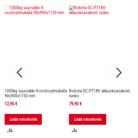
1000kg suursäkki 4-nostosilmukalla
Robota DC-PT18V akkuoksasakset,
Ro
nko
90x900x1150 mm
runko
36
12,90 €
79,90 €
11
Lisää ostoskoriin
Lisää ostoskoriin
LISÄÄ
LISÄÄ