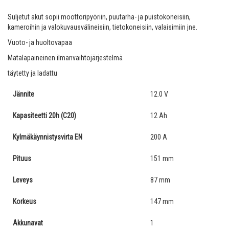
Suljetut akut sopii moottoripyöriin, puutarha- ja puistokoneisiin,
kameroihin ja valokuvausvälineisiin, tietokoneisiin, valaisimiin jne.
Vuoto- ja huoltovapaa
Matalapaineinen ilmanvaihtojärjestelmä
täytetty ja ladattu
Jännite
12.0 V
Kapasiteetti 20h (C20)
12 Ah
Kylmäkäynnistysvirta EN
200 A
Pituus
151 mm
Leveys
87 mm
Korkeus
147 mm
Akkunavat
1