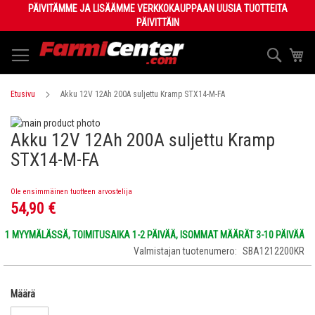
Skip
PÄIVITÄMME JA LISÄÄMME VERKKOKAUPPAAN UUSIA TUOTTEITA
to
PÄIVITTÄIN
Content
Haku
Os
Etusivu
Akku 12V 12Ah 200A suljettu Kramp STX14-M-FA
Skip
Akku 12V 12Ah 200A suljettu Kramp
to
Skip
the
to
STX14-M-FA
end
the
of
beginning
Ole ensimmäinen tuotteen arvostelija
the
of
54,90 €
images
the
gallery
images
1 MYYMÄLÄSSÄ, TOIMITUSAIKA 1-2 PÄIVÄÄ, ISOMMAT MÄÄRÄT 3-10 PÄIVÄÄ
gallery
Valmistajan tuotenumero
SBA1212200KR
Määrä