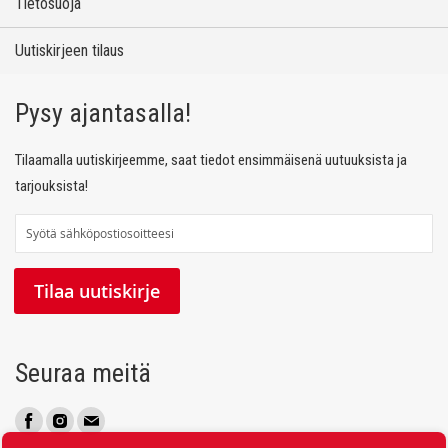
Tietosuoja
Uutiskirjeen tilaus
Pysy ajantasalla!
Tilaamalla uutiskirjeemme, saat tiedot ensimmäisenä uutuuksista ja
tarjouksista!
T
i
l
Tilaa uutiskirje
a
a
u
Seuraa meitä
u
t
i