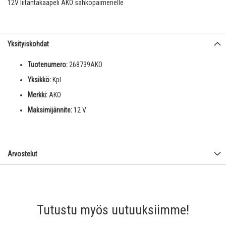
12V liitäntäkaapeli AKO sähköpaimenelle
Yksityiskohdat
Tuotenumero:
268739AKO
Yksikkö:
Kpl
Merkki:
AKO
Maksimijännite:
12 V
Arvostelut
Tutustu myös uutuuksiimme!