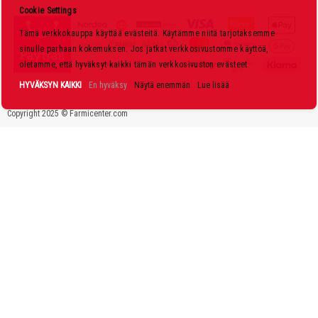
s
Cookie Settings
k
Tämä verkkokauppa käyttää evästeitä. Käytämme niitä tarjotaksemme
i
sinulle parhaan kokemuksen. Jos jatkat verkkosivustomme käyttöä,
r
oletamme, että hyväksyt kaikki tämän verkkosivuston evästeet.
j
HYVÄKSYN KAIKKI
En hyväksy
Näytä enemmän
Lue lisää
e
Copyright 2025 © Farmicenter.com
e
m
m
e
: