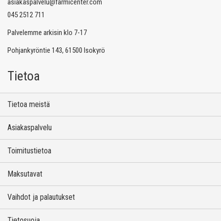
asiakaspalvelu@farmicenter.com
045 2512 711
Palvelemme arkisin klo 7-17
Pohjankyröntie 143, 61500 Isokyrö
Tietoa
Tietoa meistä
Asiakaspalvelu
Toimitustietoa
Maksutavat
Vaihdot ja palautukset
Tietosuoja