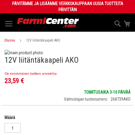
Skip
PÄIVITÄMME JA LISÄÄMME VERKKOKAUPPAAN UUSIA TUOTTEITA
to
PÄIVITTÄIN
Content
Haku
Os
Etusivu
12V liitäntäkaapeli AKO
Skip
12V liitäntäkaapeli AKO
to
Skip
the
to
end
the
Ole ensimmäinen tuotteen arvostelija
of
beginning
23,59 €
the
of
images
the
TOIMITUSAIKA 3-10 PÄIVÄÄ
gallery
images
Valmistajan tuotenumero
268739AKO
gallery
Määrä