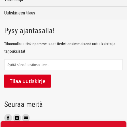
Uutiskirjeen tilaus
Pysy ajantasalla!
Tilaamalla uutiskirjeemme, saat tiedot ensimmäisenä uutuuksista ja
tarjouksista!
T
i
l
Tilaa uutiskirje
a
a
u
Seuraa meitä
u
t
i