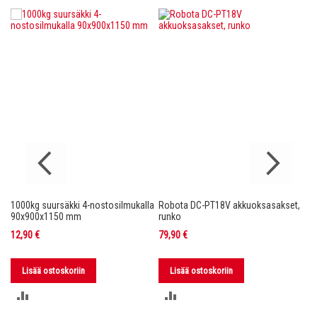
1000kg suursäkki 4-nostosilmukalla
Robota DC-PT18V akkuoksasakset,
Ro
nko
90x900x1150 mm
runko
36
12,90 €
79,90 €
11
Lisää ostoskoriin
Lisää ostoskoriin
LISÄÄ
LISÄÄ