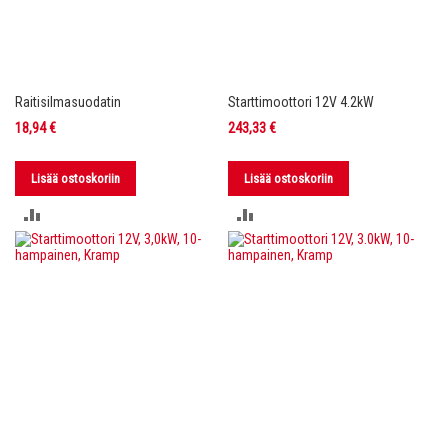
Raitisilmasuodatin
Starttimoottori 12V 4.2kW
18,94 €
243,33 €
Lisää ostoskoriin
Lisää ostoskoriin
LISÄÄ
LISÄÄ
VERTAILUUN
VERTAILUUN