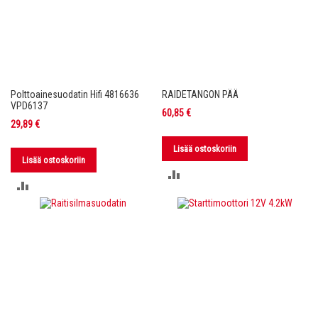
Polttoainesuodatin Hifi 4816636
RAIDETANGON PÄÄ
VPD6137
60,85 €
29,89 €
Lisää ostoskoriin
Lisää ostoskoriin
LISÄÄ
LISÄÄ
VERTAILUUN
VERTAILUUN