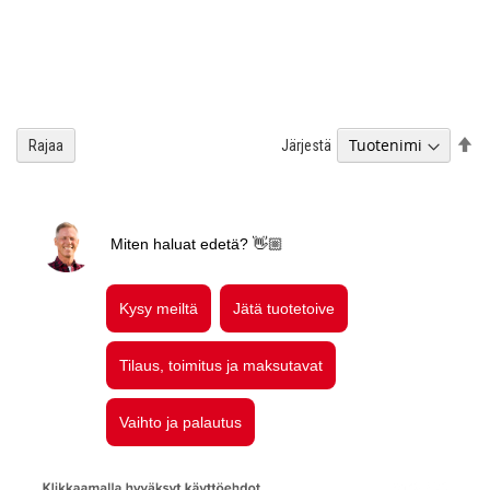
As
Järjestä
Rajaa
la
jä