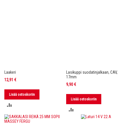
Laakeri
Lasikuppi suodatinjalkaan, CAV,
17mm
12,91 €
9,90 €
Lisää ostoskoriin
Lisää ostoskoriin
LISÄÄ
LISÄÄ
VERTAILUUN
VERTAILUUN