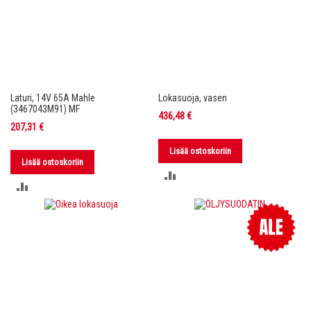
Laturi, 14V 65A Mahle
Lokasuoja, vasen
(3467043M91) MF
436,48 €
207,31 €
Lisää ostoskoriin
Lisää ostoskoriin
LISÄÄ
LISÄÄ
VERTAILUUN
VERTAILUUN