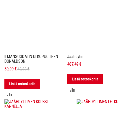
ILMANSUODATIN ULKOPUOLINEN
Jäähdytin
DONALDSON
407,49 €
Tarjoushinta
39,99 €
49,99 €
Lisää ostoskoriin
Lisää ostoskoriin
LISÄÄ
LISÄÄ
VERTAILUUN
VERTAILUUN