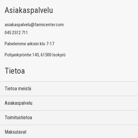
Asiakaspalvelu
asiakaspalvelu@farmicenter.com
045 2512 711
Palvelemme arkisin klo 7-17
Pohjankyröntie 143, 61500 Isokyrö
Tietoa
Tietoa meistä
Asiakaspalvelu
Toimitustietoa
Maksutavat