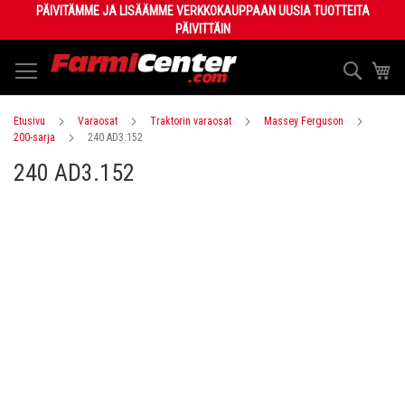
Skip
PÄIVITÄMME JA LISÄÄMME VERKKOKAUPPAAN UUSIA TUOTTEITA
to
PÄIVITTÄIN
Content
Haku
Os
Etusivu
Varaosat
Traktorin varaosat
Massey Ferguson
200-sarja
240 AD3.152
240 AD3.152