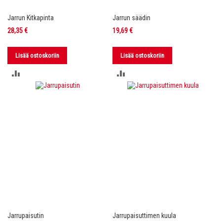
Jarrun Kitkapinta
Jarrun säädin
28,35 €
19,69 €
Lisää ostoskoriin
Lisää ostoskoriin
LISÄÄ
LISÄÄ
VERTAILUUN
VERTAILUUN
Jarrupaisutin
Jarrupaisuttimen kuula