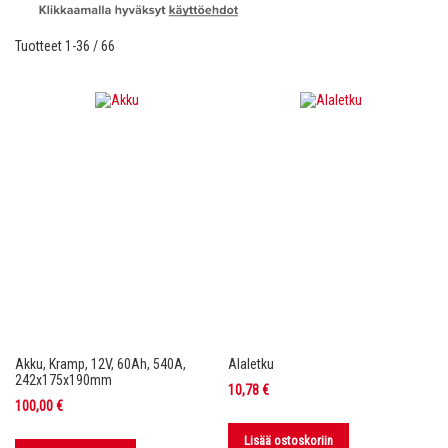
Tuotteet
1
-
36
/
66
Akku, Kramp, 12V, 60Ah, 540A,
Alaletku
242x175x190mm
10,78 €
100,00 €
Lisää ostoskoriin