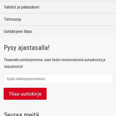
Vaihdot ja palautukset
Tietosuoja
Uutiskirjeen tilaus
Pysy ajantasalla!
Tilaamalla uutiskirjeemme, saat tiedot ensimmäisenä uutuuksista ja
tarjouksista!
T
i
l
Tilaa uutiskirje
a
a
u
Seuraa meitä