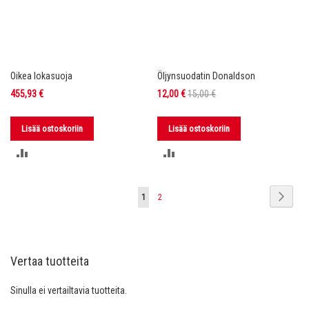
Oikea lokasuoja
Öljynsuodatin Donaldson
Tarjoushinta
455,93 €
12,00 €
15,00 €
Lisää ostoskoriin
Lisää ostoskoriin
LISÄÄ
LISÄÄ
VERTAILUUN
VERTAILUUN
Sivu
Sivu
Seura
You're
Sivu
1
2
currently
reading
Vertaa tuotteita
page
Sinulla ei vertailtavia tuotteita.