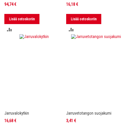
94,74 €
16,18 €
Lisää ostoskoriin
Lisää ostoskoriin
LISÄÄ
LISÄÄ
VERTAILUUN
VERTAILUUN
Jarruvalokytkin
Jarruvetotangon suojakumi
16,68 €
3,41 €