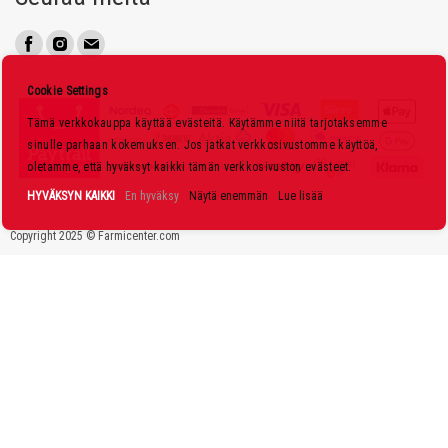
u
t
i
s
Cookie Settings
k
Tämä verkkokauppa käyttää evästeitä. Käytämme niitä tarjotaksemme
i
sinulle parhaan kokemuksen. Jos jatkat verkkosivustomme käyttöä,
r
oletamme, että hyväksyt kaikki tämän verkkosivuston evästeet.
j
HYVÄKSYN KAIKKI
En hyväksy
Näytä enemmän
Lue lisää
e
Copyright 2025 © Farmicenter.com
e
m
m
e
: