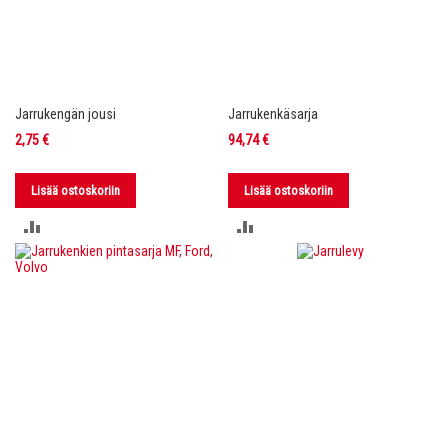
Jarrukengän jousi
Jarrukenkäsarja
2,75 €
94,74 €
Lisää ostoskoriin
Lisää ostoskoriin
LISÄÄ
LISÄÄ
VERTAILUUN
VERTAILUUN