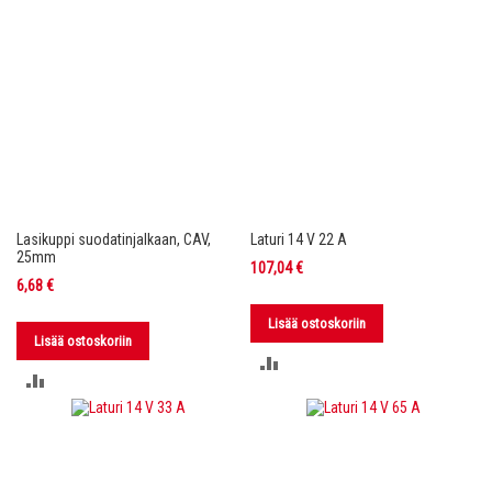
Lasikuppi suodatinjalkaan, CAV,
Laturi 14 V 22 A
25mm
107,04 €
6,68 €
Lisää ostoskoriin
Lisää ostoskoriin
LISÄÄ
LISÄÄ
VERTAILUUN
VERTAILUUN