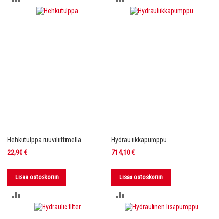
VERTAILUUN
VERTAILUUN
Hehkutulppa ruuviliittimellä
Hydrauliikkapumppu
22,90 €
714,10 €
Lisää ostoskoriin
Lisää ostoskoriin
LISÄÄ
LISÄÄ
VERTAILUUN
VERTAILUUN