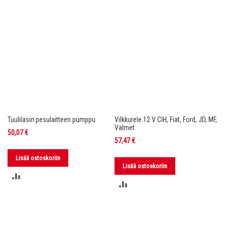
Tuulilasin pesulaitteen pumppu
Vilkkurele 12 V CIH, Fiat, Ford, JD, MF,
Valmet
50,07 €
57,47 €
Lisää ostoskoriin
Lisää ostoskoriin
LISÄÄ
LISÄÄ
VERTAILUUN
VERTAILUUN