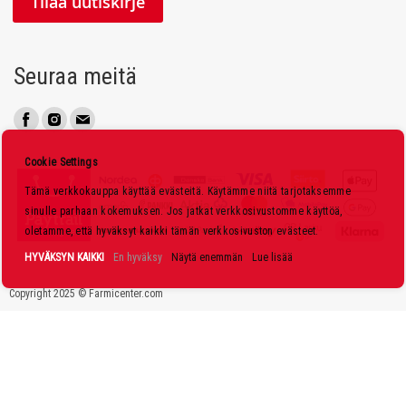
Tilaa uutiskirje
a
a
u
Seuraa meitä
u
t
i
s
Cookie Settings
k
Tämä verkkokauppa käyttää evästeitä. Käytämme niitä tarjotaksemme
i
sinulle parhaan kokemuksen. Jos jatkat verkkosivustomme käyttöä,
r
oletamme, että hyväksyt kaikki tämän verkkosivuston evästeet.
j
HYVÄKSYN KAIKKI
En hyväksy
Näytä enemmän
Lue lisää
e
Copyright 2025 © Farmicenter.com
e
m
m
e
: