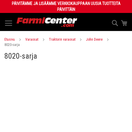
Skip
PÄIVITÄMME JA LISÄÄMME VERKKOKAUPPAAN UUSIA TUOTTEITA
to
PÄIVITTÄIN
Content
Haku
Os
Etusivu
Varaosat
Traktorin varaosat
John Deere
8020-sarja
8020-sarja