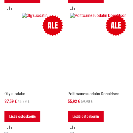
LISÄÄ
LISÄÄ
VERTAILUUN
VERTAILUUN
Öljysuodatin
Polttoainesuodatin Donaldson
Tarjoushinta
Tarjoushinta
37,59 €
46,99 €
55,92 €
69,90 €
Lisää ostoskoriin
Lisää ostoskoriin
LISÄÄ
LISÄÄ