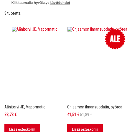
8
tuotetta
Äänitorvi JD, Vapormatic
Ohjaamon ilmansuodatin, pyöreä
Tarjoushinta
38,78 €
41,51 €
51,89 €
Lisää ostoskoriin
Lisää ostoskoriin