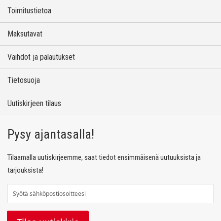
Toimitustietoa
Maksutavat
Vaihdot ja palautukset
Tietosuoja
Uutiskirjeen tilaus
Pysy ajantasalla!
Tilaamalla uutiskirjeemme, saat tiedot ensimmäisenä uutuuksista ja
tarjouksista!
T
i
l