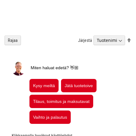
As
Järjestä
Rajaa
la
jä