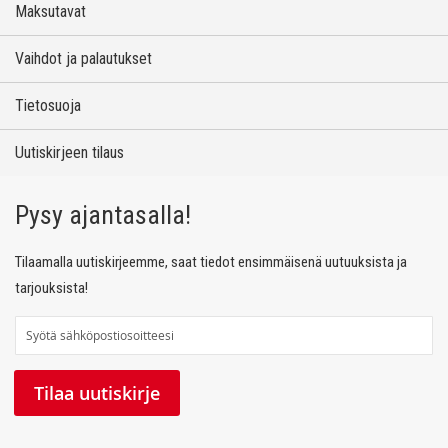
Maksutavat
Vaihdot ja palautukset
Tietosuoja
Uutiskirjeen tilaus
Pysy ajantasalla!
Tilaamalla uutiskirjeemme, saat tiedot ensimmäisenä uutuuksista ja
tarjouksista!
T
i
l
Tilaa uutiskirje
a
a