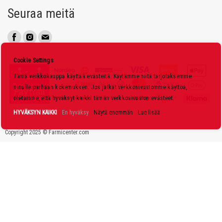
u
Seuraa meitä
u
t
i
s
Cookie Settings
k
Tämä verkkokauppa käyttää evästeitä. Käytämme niitä tarjotaksemme
i
sinulle parhaan kokemuksen. Jos jatkat verkkosivustomme käyttöä,
r
oletamme, että hyväksyt kaikki tämän verkkosivuston evästeet.
j
HYVÄKSYN KAIKKI
En hyväksy
Näytä enemmän
Lue lisää
e
Copyright 2025 © Farmicenter.com
e
m
m
e
: