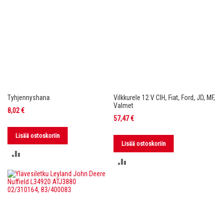
Tyhjennyshana
Vilkkurele 12 V CIH, Fiat, Ford, JD, MF,
Valmet
8,02 €
57,47 €
Lisää ostoskoriin
Lisää ostoskoriin
LISÄÄ
LISÄÄ
VERTAILUUN
VERTAILUUN