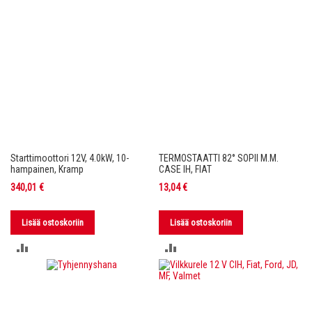
Starttimoottori 12V, 4.0kW, 10-
TERMOSTAATTI 82° SOPII M.M.
hampainen, Kramp
CASE IH, FIAT
340,01 €
13,04 €
Lisää ostoskoriin
Lisää ostoskoriin
LISÄÄ
LISÄÄ
VERTAILUUN
VERTAILUUN