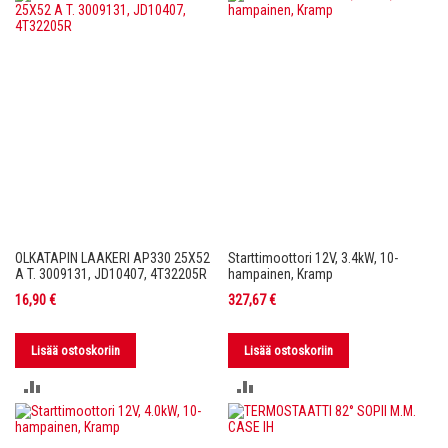
VERTAILUUN
VERTAILUUN
OLKATAPIN LAAKERI AP330 25X52
Starttimoottori 12V, 3.4kW, 10-
A T. 3009131, JD10407, 4T32205R
hampainen, Kramp
16,90 €
327,67 €
Lisää ostoskoriin
Lisää ostoskoriin
LISÄÄ
LISÄÄ
VERTAILUUN
VERTAILUUN