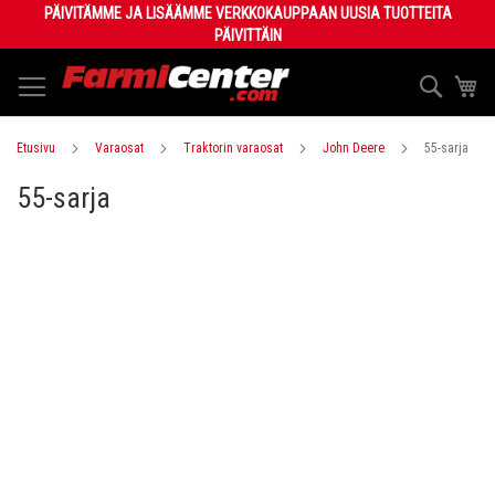
Skip
PÄIVITÄMME JA LISÄÄMME VERKKOKAUPPAAN UUSIA TUOTTEITA
to
PÄIVITTÄIN
Content
Haku
Os
Etusivu
Varaosat
Traktorin varaosat
John Deere
55-sarja
55-sarja