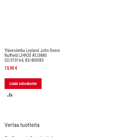
Ylävesiletku Leyland John Deere
Nuffield L34920 ATJ3880
02/310164, 83/400083
13,90 €
Lisää ostoskoriin
LISÄÄ
VERTAILUUN
Vertaa tuotteita