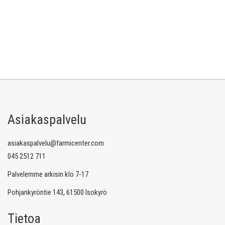
Asiakaspalvelu
asiakaspalvelu@farmicenter.com
045 2512 711
Palvelemme arkisin klo 7-17
Pohjankyröntie 143, 61500 Isokyrö
Tietoa