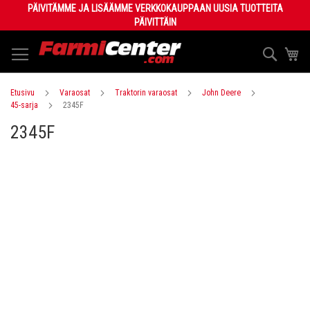
Skip
PÄIVITÄMME JA LISÄÄMME VERKKOKAUPPAAN UUSIA TUOTTEITA
to
PÄIVITTÄIN
Content
Haku
Os
Etusivu
Varaosat
Traktorin varaosat
John Deere
45-sarja
2345F
2345F