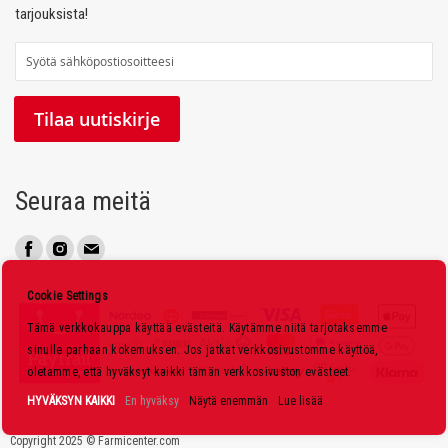
tarjouksista!
T
i
l
Tilaa uutiskirje
a
a
u
Seuraa meitä
u
t
i
s
Cookie Settings
k
Tämä verkkokauppa käyttää evästeitä. Käytämme niitä tarjotaksemme
i
sinulle parhaan kokemuksen. Jos jatkat verkkosivustomme käyttöä,
r
oletamme, että hyväksyt kaikki tämän verkkosivuston evästeet.
j
HYVÄKSYN KAIKKI
En hyväksy
Näytä enemmän
Lue lisää
e
Copyright 2025 © Farmicenter.com
e