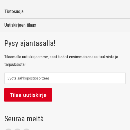
Tietosuoja
Uutiskirjeen tilaus
Pysy ajantasalla!
Tilaamalla uutiskirjeemme, saat tiedot ensimmäisenä uutuuksista ja
tarjouksista!
T
i
l
Tilaa uutiskirje
a
a
u
Seuraa meitä
u
t