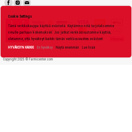
i
s
Cookie Settings
k
Tämä verkkokauppa käyttää evästeitä. Käytämme niitä tarjotaksemme
i
sinulle parhaan kokemuksen. Jos jatkat verkkosivustomme käyttöä,
r
oletamme, että hyväksyt kaikki tämän verkkosivuston evästeet.
j
HYVÄKSYN KAIKKI
En hyväksy
Näytä enemmän
Lue lisää
e
Copyright 2025 © Farmicenter.com
e
m
m
e
: