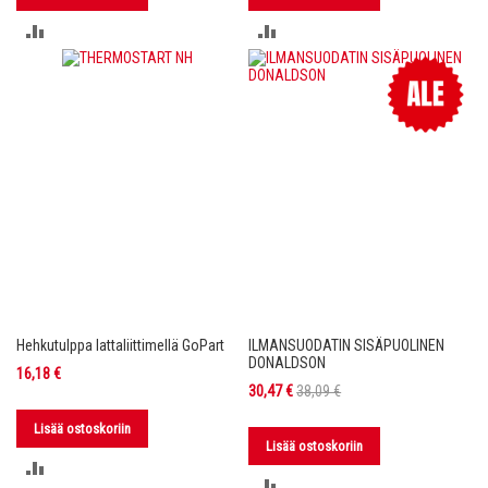
LISÄÄ
LISÄÄ
VERTAILUUN
VERTAILUUN
Hehkutulppa lattaliittimellä GoPart
ILMANSUODATIN SISÄPUOLINEN
DONALDSON
16,18 €
Tarjoushinta
30,47 €
38,09 €
Lisää ostoskoriin
Lisää ostoskoriin
LISÄÄ
LISÄÄ