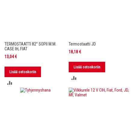
TERMOSTAATTI 82° SOPII M.M.
Termostaatti JD
CASE IH, FIAT
18,18 €
13,04 €
Lisää ostoskoriin
Lisää ostoskoriin
LISÄÄ
LISÄÄ
VERTAILUUN
VERTAILUUN