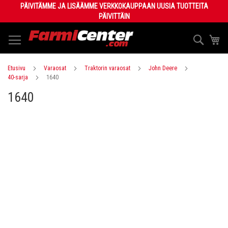
Skip
PÄIVITÄMME JA LISÄÄMME VERKKOKAUPPAAN UUSIA TUOTTEITA
to
PÄIVITTÄIN
Content
Haku
Os
Etusivu
Varaosat
Traktorin varaosat
John Deere
40-sarja
1640
1640