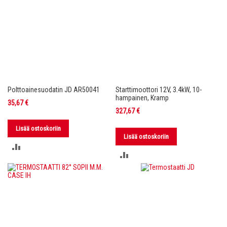
Polttoainesuodatin JD AR50041
Starttimoottori 12V, 3.4kW, 10-
hampainen, Kramp
35,67 €
327,67 €
Lisää ostoskoriin
Lisää ostoskoriin
LISÄÄ
LISÄÄ
VERTAILUUN
VERTAILUUN