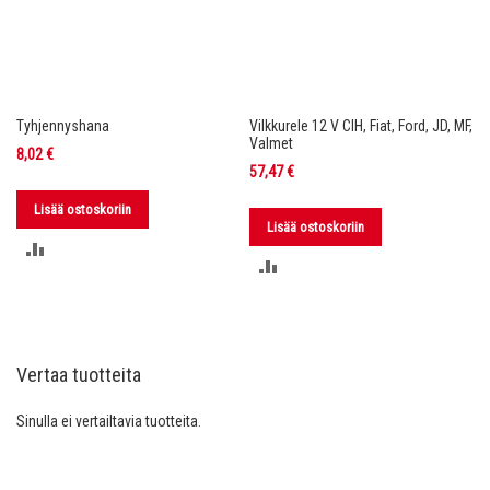
Tyhjennyshana
Vilkkurele 12 V CIH, Fiat, Ford, JD, MF,
Valmet
8,02 €
57,47 €
Lisää ostoskoriin
Lisää ostoskoriin
LISÄÄ
LISÄÄ
VERTAILUUN
VERTAILUUN
Vertaa tuotteita
Sinulla ei vertailtavia tuotteita.