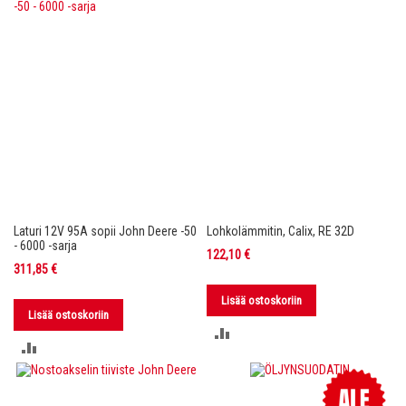
Laturi 12V 95A sopii John Deere -50
Lohkolämmitin, Calix, RE 32D
- 6000 -sarja
122,10 €
311,85 €
Lisää ostoskoriin
Lisää ostoskoriin
LISÄÄ
LISÄÄ
VERTAILUUN
VERTAILUUN