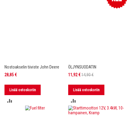
Nostoakselin tiiviste John Deere
ÖLJYNSUODATIN
Tarjoushinta
28,85 €
11,92 €
14,90 €
Lisää ostoskoriin
Lisää ostoskoriin
LISÄÄ
LISÄÄ
VERTAILUUN
VERTAILUUN