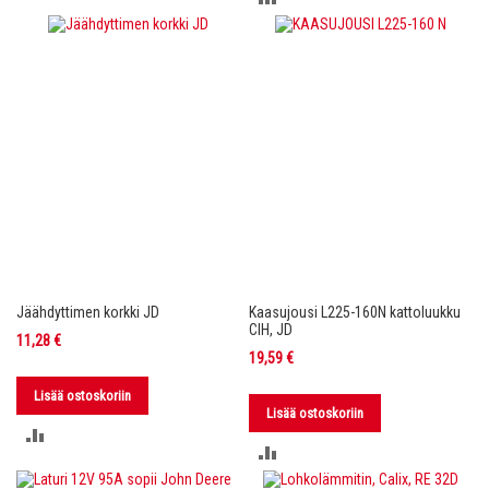
VERTAILUUN
VERTAILUUN
Jäähdyttimen korkki JD
Kaasujousi L225-160N kattoluukku
CIH, JD
11,28 €
19,59 €
Lisää ostoskoriin
Lisää ostoskoriin
LISÄÄ
LISÄÄ
VERTAILUUN
VERTAILUUN