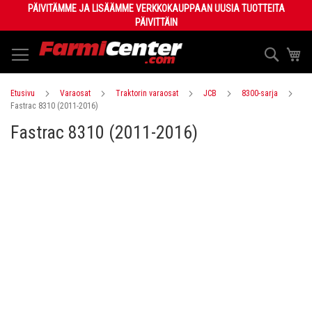
Skip
PÄIVITÄMME JA LISÄÄMME VERKKOKAUPPAAN UUSIA TUOTTEITA
to
PÄIVITTÄIN
Content
Haku
Os
Etusivu
Varaosat
Traktorin varaosat
JCB
8300-sarja
Fastrac 8310 (2011-2016)
Fastrac 8310 (2011-2016)