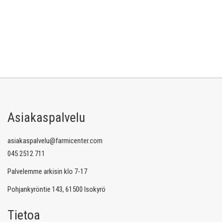
Asiakaspalvelu
asiakaspalvelu@farmicenter.com
045 2512 711
Palvelemme arkisin klo 7-17
Pohjankyröntie 143, 61500 Isokyrö
Tietoa