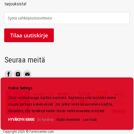
tarjouksista!
T
i
l
Tilaa uutiskirje
a
a
u
Seuraa meitä
u
t
i
s
Cookie Settings
k
Tämä verkkokauppa käyttää evästeitä. Käytämme niitä tarjotaksemme
i
sinulle parhaan kokemuksen. Jos jatkat verkkosivustomme käyttöä,
r
oletamme, että hyväksyt kaikki tämän verkkosivuston evästeet.
j
HYVÄKSYN KAIKKI
En hyväksy
Näytä enemmän
Lue lisää
e
Copyright 2025 © Farmicenter.com
e