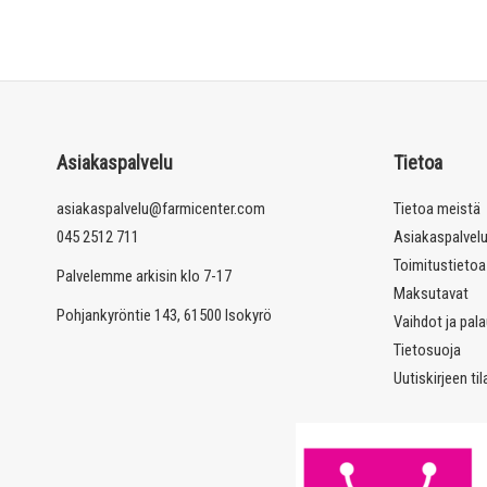
Asiakaspalvelu
Tietoa
asiakaspalvelu@farmicenter.com
Tietoa meistä
045 2512 711
Asiakaspalvel
Toimitustietoa
Palvelemme arkisin klo 7-17
Maksutavat
Pohjankyröntie 143, 61500 Isokyrö
Vaihdot ja pal
Tietosuoja
Uutiskirjeen ti