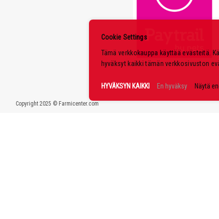
Cookie Settings
Tämä verkkokauppa käyttää evästeitä. K
hyväksyt kaikki tämän verkkosivuston ev
HYVÄKSYN KAIKKI
En hyväksy
Näytä e
Copyright 2025 © Farmicenter.com