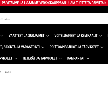
PÄIVITÄMME JA LISÄÄMME VERKKOKAUPPAAN UUSIA TUOTTEITA PÄIVITTÄIN
VAATTEET JA SUOJAIMET
VOITELUAINEET JA KEMIKAALIT
O, SIDONTA JA VARASTOINTI
POLTTOAINESÄILIÖT JA TARVIKKEET
RVIKKEET
TIETERÄT JA TARVIKKEET
KAMPANJAT
A560