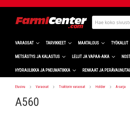
Skip
to
Content
Haku
VARAOSAT
TARVIKKEET
MAATALOUS
TYÖKALUT
METSÄSTYS JA KALASTUS
LELUT JA VAPAA-AIKA
NOST
HYDRAULIIKKA JA PNEUMATIIKKA
RENKAAT JA PERÄVAUNUTA
Etusivu
Varaosat
Traktorin varaosat
Holder
A-sarja
A560