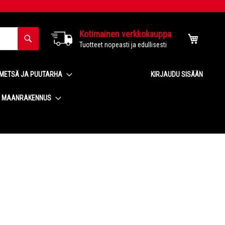
Kotimainen verkkokauppa
Haku
Ostoskor
Tuotteet nopeasti ja edullisesti
METSÄ JA PUUTARHA
KIRJAUDU SISÄÄN
MAANRAKENNUS