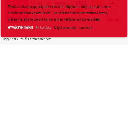
k
Tämä verkkokauppa käyttää evästeitä. Käytämme niitä tarjotaksemme
i
sinulle parhaan kokemuksen. Jos jatkat verkkosivustomme käyttöä,
r
oletamme, että hyväksyt kaikki tämän verkkosivuston evästeet.
j
HYVÄKSYN KAIKKI
En hyväksy
Näytä enemmän
Lue lisää
e
Copyright 2025 © Farmicenter.com
e
m
m
e
: