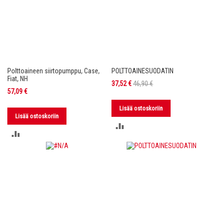
Polttoaineen siirtopumppu, Case,
POLTTOAINESUODATIN
Fiat, NH
Tarjoushinta
37,52 €
46,90 €
57,09 €
Lisää ostoskoriin
Lisää ostoskoriin
LISÄÄ
LISÄÄ
VERTAILUUN
VERTAILUUN