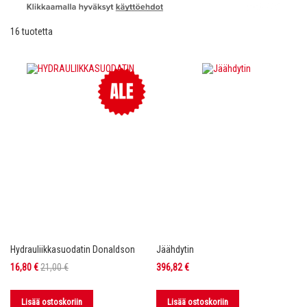
16
tuotetta
Hydrauliikkasuodatin Donaldson
Jäähdytin
Tarjoushinta
16,80 €
21,00 €
396,82 €
Lisää ostoskoriin
Lisää ostoskoriin