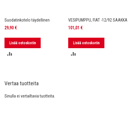
Suodatinkotelo täydellinen
VESIPUMPPU, FIAT -12/92 SAAKKA
29,90 €
101,01 €
Lisää ostoskoriin
Lisää ostoskoriin
LISÄÄ
LISÄÄ
VERTAILUUN
VERTAILUUN
Vertaa tuotteita
Sinulla ei vertailtavia tuotteita.