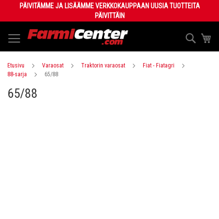
Skip
PÄIVITÄMME JA LISÄÄMME VERKKOKAUPPAAN UUSIA TUOTTEITA
to
PÄIVITTÄIN
Content
Haku
Os
Etusivu
Varaosat
Traktorin varaosat
Fiat - Fiatagri
88-sarja
65/88
65/88