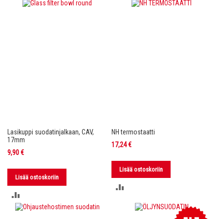
VERTAILUUN
VERTAILUUN
Lasikuppi suodatinjalkaan, CAV,
NH termostaatti
17mm
17,24 €
9,90 €
Lisää ostoskoriin
Lisää ostoskoriin
LISÄÄ
LISÄÄ
VERTAILUUN
VERTAILUUN