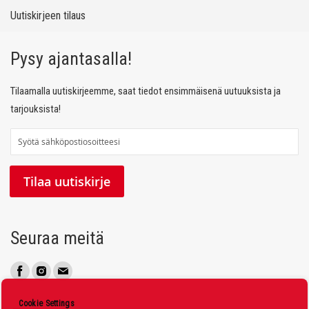
Uutiskirjeen tilaus
Pysy ajantasalla!
Tilaamalla uutiskirjeemme, saat tiedot ensimmäisenä uutuuksista ja
tarjouksista!
T
i
l
Tilaa uutiskirje
a
a
u
Seuraa meitä
u
t
i
s
Cookie Settings