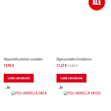
Ohjaustehostimen suodatin
Öljynsuodatin Donaldson
Tarjoushinta
13,92 €
11,27 €
14,09 €
Lisää ostoskoriin
Lisää ostoskoriin
LISÄÄ
LISÄÄ
VERTAILUUN
VERTAILUUN