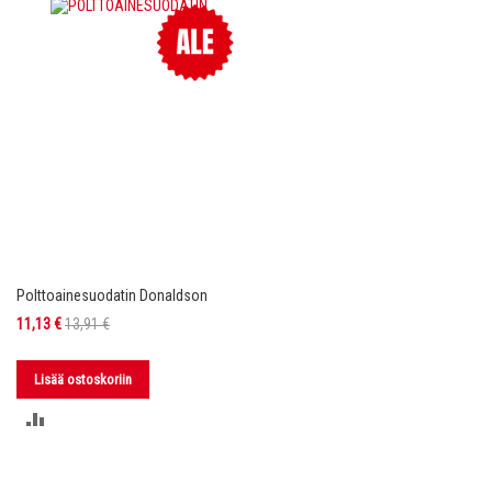
VERTAILUUN
VERTAILUUN
Polttoainesuodatin Donaldson
Tarjoushinta
11,13 €
13,91 €
Lisää ostoskoriin
LISÄÄ
VERTAILUUN