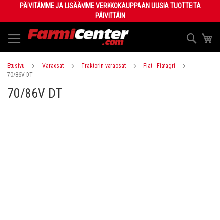
Skip
PÄIVITÄMME JA LISÄÄMME VERKKOKAUPPAAN UUSIA TUOTTEITA
to
PÄIVITTÄIN
Content
Haku
Os
Etusivu
Varaosat
Traktorin varaosat
Fiat - Fiatagri
70/86V DT
70/86V DT