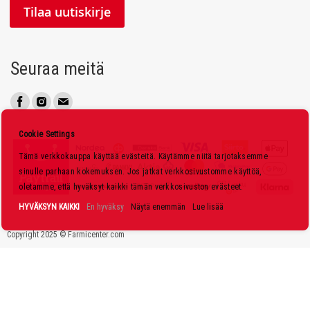
l
Tilaa uutiskirje
a
a
u
Seuraa meitä
u
t
i
s
Cookie Settings
k
Tämä verkkokauppa käyttää evästeitä. Käytämme niitä tarjotaksemme
i
sinulle parhaan kokemuksen. Jos jatkat verkkosivustomme käyttöä,
r
oletamme, että hyväksyt kaikki tämän verkkosivuston evästeet.
j
HYVÄKSYN KAIKKI
En hyväksy
Näytä enemmän
Lue lisää
e
Copyright 2025 © Farmicenter.com
e
m
m
e
: