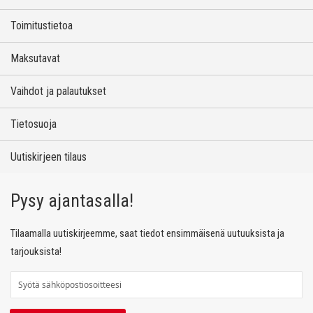
Toimitustietoa
Maksutavat
Vaihdot ja palautukset
Tietosuoja
Uutiskirjeen tilaus
Pysy ajantasalla!
Tilaamalla uutiskirjeemme, saat tiedot ensimmäisenä uutuuksista ja
tarjouksista!
T
i