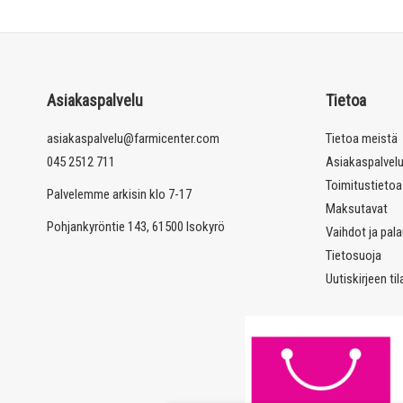
Asiakaspalvelu
Tietoa
asiakaspalvelu@farmicenter.com
Tietoa meistä
045 2512 711
Asiakaspalvel
Toimitustietoa
Palvelemme arkisin klo 7-17
Maksutavat
Pohjankyröntie 143, 61500 Isokyrö
Vaihdot ja pal
Tietosuoja
Uutiskirjeen ti