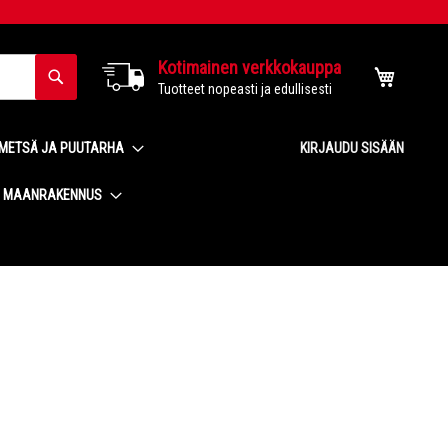
Kotimainen verkkokauppa
Haku
Ostoskor
Tuotteet nopeasti ja edullisesti
METSÄ JA PUUTARHA
KIRJAUDU SISÄÄN
MAANRAKENNUS