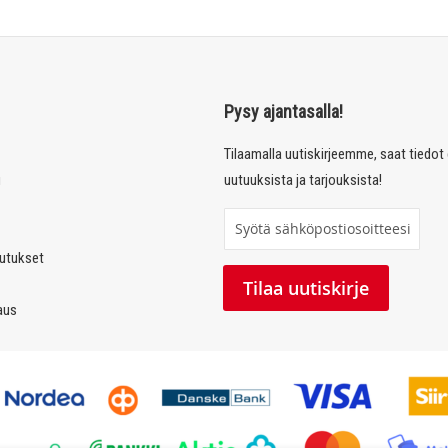
Pysy ajantasalla!
Tilaamalla uutiskirjeemme, saat tiedo
u
uutuuksista ja tarjouksista!
T
i
autukset
l
Tilaa uutiskirje
a
laus
a
u
u
t
i