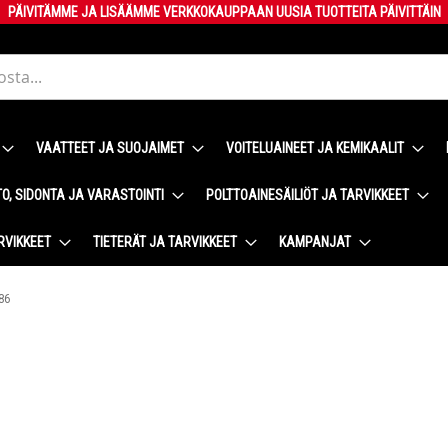
PÄIVITÄMME JA LISÄÄMME VERKKOKAUPPAAN UUSIA TUOTTEITA PÄIVITTÄIN
VAATTEET JA SUOJAIMET
VOITELUAINEET JA KEMIKAALIT
O, SIDONTA JA VARASTOINTI
POLTTOAINESÄILIÖT JA TARVIKKEET
RVIKKEET
TIETERÄT JA TARVIKKEET
KAMPANJAT
86