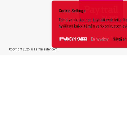
Cookie Settings
Tämä verkkokauppa käyttää evästeitä. K
hyväksyt kaikki tämän verkkosivuston ev
HYVÄKSYN KAIKKI
En hyväksy
Näytä e
Copyright 2025 © Farmicenter.com