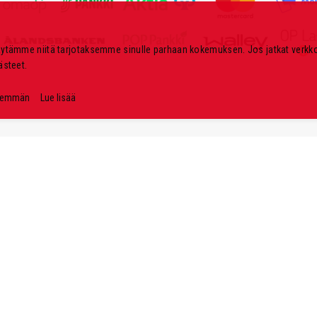
s
k
i
äytämme niitä tarjotaksemme sinulle parhaan kokemuksen. Jos jatkat verk
r
ästeet.
j
e
nemmän
Lue lisää
e
m
m
e
: