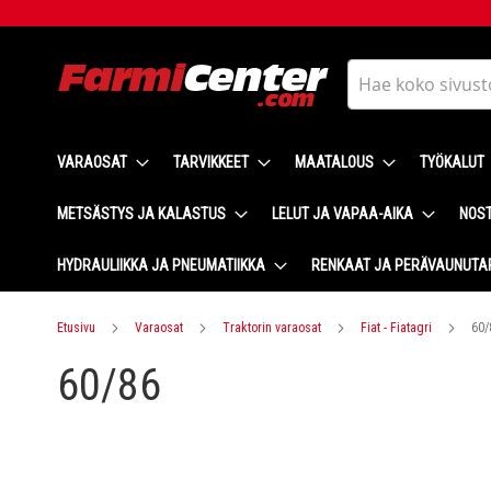
Skip
to
Content
Haku
VARAOSAT
TARVIKKEET
MAATALOUS
TYÖKALUT
METSÄSTYS JA KALASTUS
LELUT JA VAPAA-AIKA
NOST
HYDRAULIIKKA JA PNEUMATIIKKA
RENKAAT JA PERÄVAUNUTA
Etusivu
Varaosat
Traktorin varaosat
Fiat - Fiatagri
60/
60/86