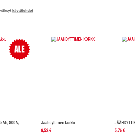
95Ah, 800A,
Jäähdyttimen korkki
JÄÄHDYTTI
8,52 €
5,76 €