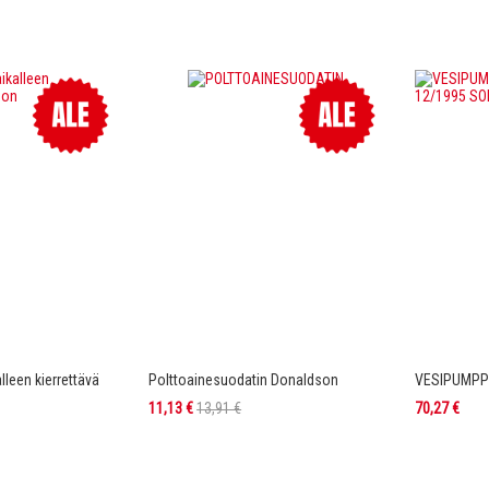
lleen kierrettävä
Polttoainesuodatin Donaldson
VESIPUMPPU
Tarjoushinta
11,13 €
13,91 €
70,27 €