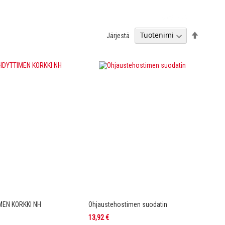
Aseta
Järjestä
laskevaa
järjestyk
MEN KORKKI NH
Ohjaustehostimen suodatin
13,92 €