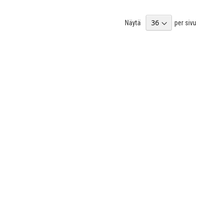
Näytä
per sivu