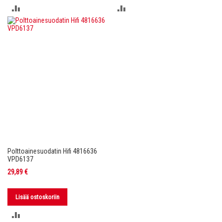
LISÄÄ
LISÄÄ
VERTAILUUN
VERTAILUUN
Polttoainesuodatin Hifi 4816636
VPD6137
29,89 €
Lisää ostoskoriin
LISÄÄ