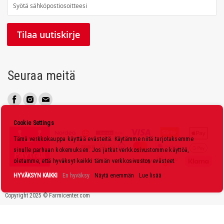
T
i
l
Tilaa uutiskirje
a
a
u
Seuraa meitä
u
t
i
s
Cookie Settings
k
Tämä verkkokauppa käyttää evästeitä. Käytämme niitä tarjotaksemme
i
sinulle parhaan kokemuksen. Jos jatkat verkkosivustomme käyttöä,
r
oletamme, että hyväksyt kaikki tämän verkkosivuston evästeet.
j
HYVÄKSYN KAIKKI
En hyväksy
Näytä enemmän
Lue lisää
e
Copyright 2025 © Farmicenter.com
e
m
m