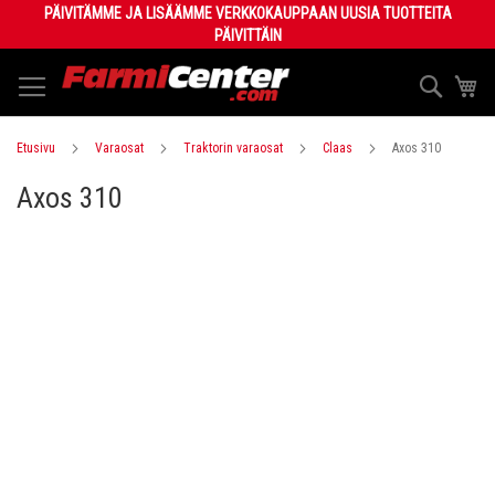
Skip
PÄIVITÄMME JA LISÄÄMME VERKKOKAUPPAAN UUSIA TUOTTEITA
to
PÄIVITTÄIN
Content
Haku
Os
Etusivu
Varaosat
Traktorin varaosat
Claas
Axos 310
Axos 310