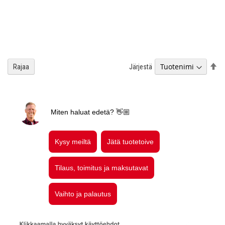
As
Järjestä
Rajaa
la
jä