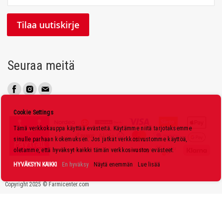
i
l
Tilaa uutiskirje
a
a
u
Seuraa meitä
u
t
i
s
Cookie Settings
k
Tämä verkkokauppa käyttää evästeitä. Käytämme niitä tarjotaksemme
i
sinulle parhaan kokemuksen. Jos jatkat verkkosivustomme käyttöä,
r
oletamme, että hyväksyt kaikki tämän verkkosivuston evästeet.
j
HYVÄKSYN KAIKKI
En hyväksy
Näytä enemmän
Lue lisää
e
Copyright 2025 © Farmicenter.com
e
m
m