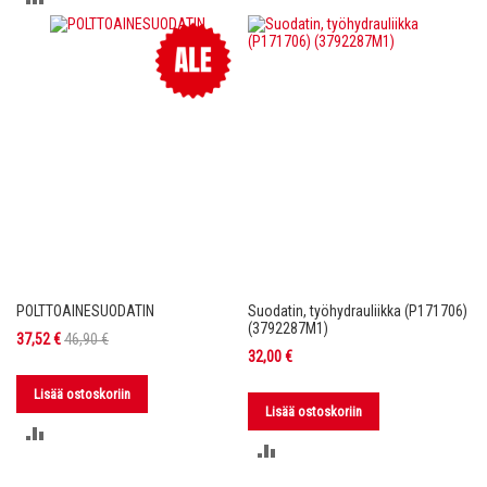
VERTAILUUN
VERTAILUUN
POLTTOAINESUODATIN
Suodatin, työhydrauliikka (P171706)
(3792287M1)
Tarjoushinta
37,52 €
46,90 €
32,00 €
Lisää ostoskoriin
Lisää ostoskoriin
LISÄÄ
LISÄÄ
VERTAILUUN
VERTAILUUN