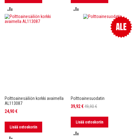
LISÄÄ
LISÄÄ
VERTAILUUN
VERTAILUUN
Polttoainesäiliön korkki avaimella
Polttoainesuodatin
AL113087
Tarjoushinta
39,92 €
49,90 €
24,90 €
Lisää ostoskoriin
Lisää ostoskoriin
LISÄÄ
LISÄÄ