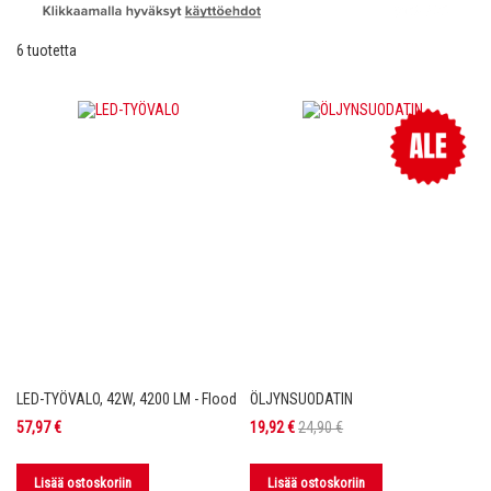
6
tuotetta
LED-TYÖVALO, 42W, 4200 LM - Flood
ÖLJYNSUODATIN
Tarjoushinta
57,97 €
19,92 €
24,90 €
Lisää ostoskoriin
Lisää ostoskoriin