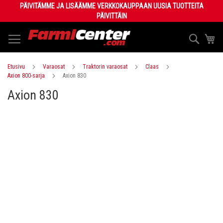
Skip
PÄIVITÄMME JA LISÄÄMME VERKKOKAUPPAAN UUSIA TUOTTEITA
to
PÄIVITTÄIN
Content
Haku
Os
Etusivu
Varaosat
Traktorin varaosat
Claas
Axion 800-sarja
Axion 830
Axion 830