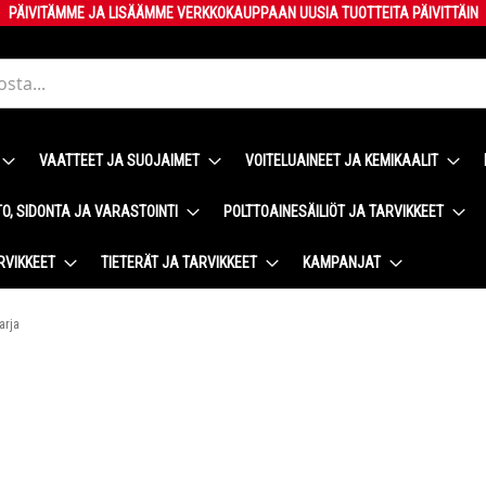
PÄIVITÄMME JA LISÄÄMME VERKKOKAUPPAAN UUSIA TUOTTEITA PÄIVITTÄIN
VAATTEET JA SUOJAIMET
VOITELUAINEET JA KEMIKAALIT
O, SIDONTA JA VARASTOINTI
POLTTOAINESÄILIÖT JA TARVIKKEET
RVIKKEET
TIETERÄT JA TARVIKKEET
KAMPANJAT
arja