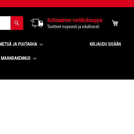
Kotimainen verkkokauppa
Haku
Ostoskor
Tuotteet nopeasti ja edullisesti
METSÄ JA PUUTARHA
KIRJAUDU SISÄÄN
MAANRAKENNUS