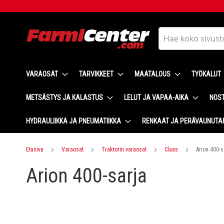
Skip
to
Content
Haku
VARAOSAT
TARVIKKEET
MAATALOUS
TYÖKALUT
METSÄSTYS JA KALASTUS
LELUT JA VAPAA-AIKA
NOST
HYDRAULIIKKA JA PNEUMATIIKKA
RENKAAT JA PERÄVAUNUTA
Etusivu
Varaosat
Traktorin varaosat
Claas
Arion 400-s
Arion 400-sarja