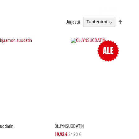
Aseta
Järjestä
laskevaa
järjestyk
uodatin
ÖLJYNSUODATIN
Tarjoushinta
19,92 €
24,90 €