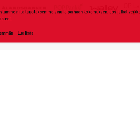
k
i
äytämme niitä tarjotaksemme sinulle parhaan kokemuksen. Jos jatkat verk
r
ästeet.
j
e
nemmän
Lue lisää
e
m
m
e
: