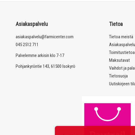
Asiakaspalvelu
Tietoa
asiakaspalvelu@farmicenter.com
Tietoa meistä
045 2512 711
Asiakaspalvel
Toimitustietoa
Palvelemme arkisin klo 7-17
Maksutavat
Pohjankyröntie 143, 61500 Isokyrö
Vaihdot ja pal
Tietosuoja
Uutiskirjeen ti