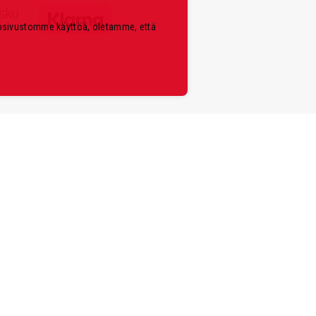
kosivustomme käyttöä, oletamme, että