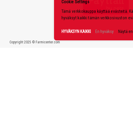
Cookie Settings
Tämä verkkokauppa käyttää evästeitä. K
hyväksyt kaikki tämän verkkosivuston ev
HYVÄKSYN KAIKKI
En hyväksy
Näytä e
Copyright 2025 © Farmicenter.com