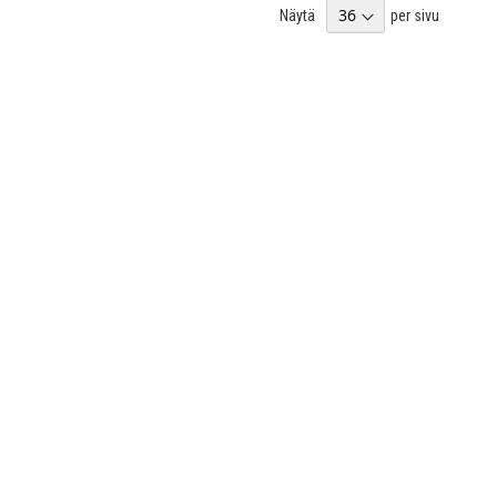
Näytä
per sivu