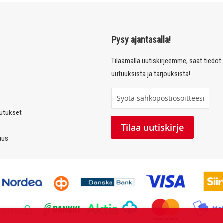
Pysy ajantasalla!
Tilaamalla uutiskirjeemme, saat tiedo
u
uutuuksista ja tarjouksista!
T
i
autukset
l
Tilaa uutiskirje
a
laus
a
u
u
t
i
s