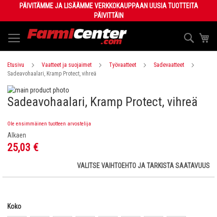
Skip
PÄIVITÄMME JA LISÄÄMME VERKKOKAUPPAAN UUSIA TUOTTEITA
to
PÄIVITTÄIN
Content
Haku
Os
Etusivu
Vaatteet ja suojaimet
Työvaatteet
Sadevaatteet
Sadeavohaalari, Kramp Protect, vihreä
Skip
Sadeavohaalari, Kramp Protect, vihreä
to
Skip
the
to
end
the
Ole ensimmäinen tuotteen arvostelija
of
beginning
Alkaen
the
of
25,03 €
images
the
gallery
images
VALITSE VAIHTOEHTO JA TARKISTA SAATAVUUS
gallery
Koko