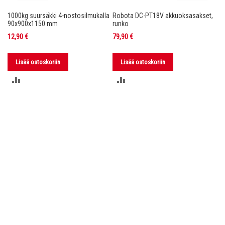
1000kg suursäkki 4-nostosilmukalla
Robota DC-PT18V akkuoksasakset,
Ro
nko
90x900x1150 mm
runko
36
12,90 €
79,90 €
11
Lisää ostoskoriin
Lisää ostoskoriin
LISÄÄ
LISÄÄ
VERTAILUUN
VERTAILUUN