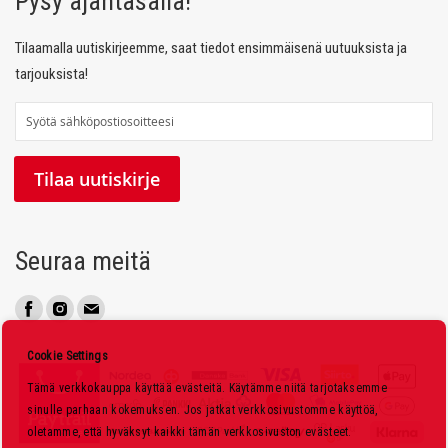
Pysy ajantasalla!
Tilaamalla uutiskirjeemme, saat tiedot ensimmäisenä uutuuksista ja
tarjouksista!
T
i
l
Tilaa uutiskirje
a
a
u
Seuraa meitä
u
t
i
s
Cookie Settings
k
Tämä verkkokauppa käyttää evästeitä. Käytämme niitä tarjotaksemme
i
sinulle parhaan kokemuksen. Jos jatkat verkkosivustomme käyttöä,
r
oletamme, että hyväksyt kaikki tämän verkkosivuston evästeet.