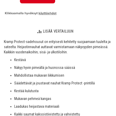
LISÄÄ VERTAILUUN
Kramp Protect-sadehousut on erityisesti kehitetty suojaamaan tuulelta ja
sateelta. Heijastinnauhat auttavat varmistamaan näkyvyyden pimeässä.
Kaikkiin vuodenaikoihin; sisä- ja ulkotiloihin.
Kestävä
Näkyy hyvin pimeällä ja huonossa säässä
Mahdollistaa mukavan liikkumisen
Säädettävät ja joustavat nauhat Kramp Protect -printillä
Kestää kulutusta
Mukavan pehmeä kangas
Laadukas heijastava materiaali
Kaikki saumat kaksoistiivistetty ja vahvistettu