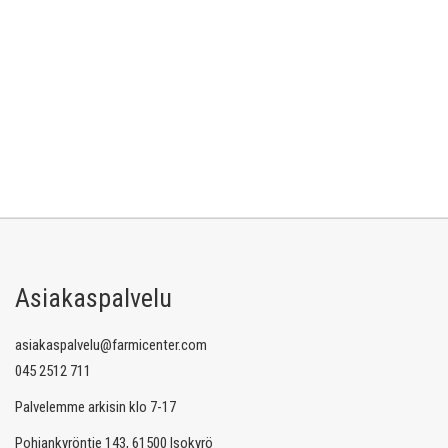
Asiakaspalvelu
asiakaspalvelu@farmicenter.com
045 2512 711
Palvelemme arkisin klo 7-17
Pohjankyröntie 143, 61500 Isokyrö