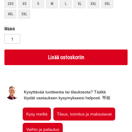
2XS
XS
S
M
L
XL
XXL
3XL
4XL
5XL
Määrä
Lisää ostoskoriin