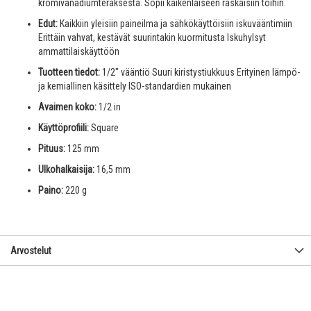
kromivanadiumteräksestä. Sopii kaikenlaiseen raskaisiin töihin.
Edut:
Kaikkiin yleisiin paineilma ja sähkökäyttöisiin iskuvääntimiin
Erittäin vahvat, kestävät suurintakin kuormitusta Iskuhylsyt
ammattilaiskäyttöön
Tuotteen tiedot:
1/2" vääntiö Suuri kiristystiukkuus Erityinen lämpö-
ja kemiallinen käsittely ISO-standardien mukainen
Avaimen koko:
1/2 in
Käyttöprofiili:
Square
Pituus:
125 mm
Ulkohalkaisija:
16,5 mm
Paino:
220 g
Arvostelut