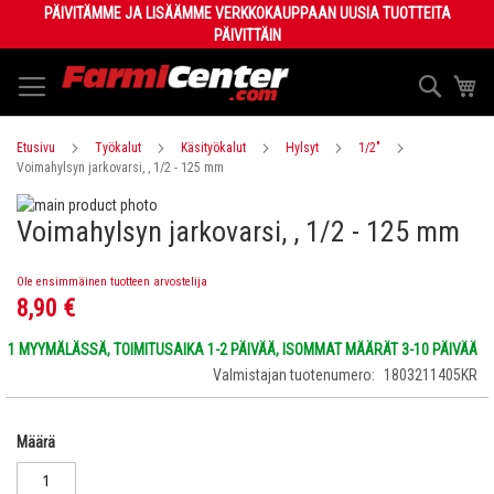
Skip
PÄIVITÄMME JA LISÄÄMME VERKKOKAUPPAAN UUSIA TUOTTEITA
to
PÄIVITTÄIN
Content
Haku
Os
Etusivu
Työkalut
Käsityökalut
Hylsyt
1/2"
Voimahylsyn jarkovarsi, , 1/2 - 125 mm
Skip
Voimahylsyn jarkovarsi, , 1/2 - 125 mm
to
Skip
the
to
end
the
Ole ensimmäinen tuotteen arvostelija
of
beginning
8,90 €
the
of
images
the
1 MYYMÄLÄSSÄ, TOIMITUSAIKA 1-2 PÄIVÄÄ, ISOMMAT MÄÄRÄT 3-10 PÄIVÄÄ
gallery
images
Valmistajan tuotenumero
1803211405KR
gallery
Määrä