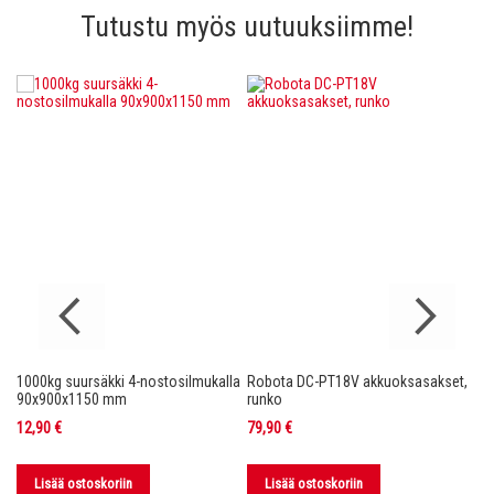
Tutustu myös uutuuksiimme!
1000kg suursäkki 4-nostosilmukalla
Robota DC-PT18V akkuoksasakset,
Ro
nko
90x900x1150 mm
runko
36
12,90 €
79,90 €
11
Lisää ostoskoriin
Lisää ostoskoriin