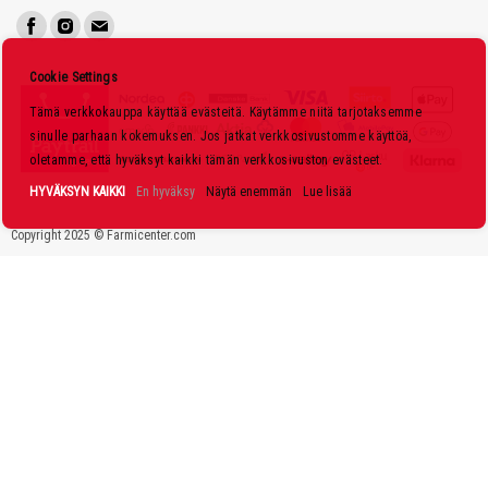
t
i
s
Cookie Settings
k
Tämä verkkokauppa käyttää evästeitä. Käytämme niitä tarjotaksemme
i
sinulle parhaan kokemuksen. Jos jatkat verkkosivustomme käyttöä,
r
oletamme, että hyväksyt kaikki tämän verkkosivuston evästeet.
j
HYVÄKSYN KAIKKI
En hyväksy
Näytä enemmän
Lue lisää
e
Copyright 2025 © Farmicenter.com
e
m
m
e
: