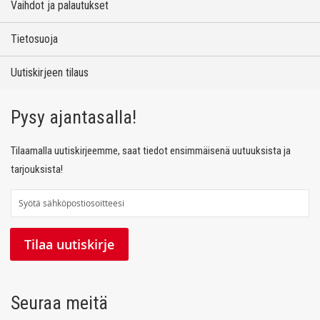
Vaihdot ja palautukset
Tietosuoja
Uutiskirjeen tilaus
Pysy ajantasalla!
Tilaamalla uutiskirjeemme, saat tiedot ensimmäisenä uutuuksista ja
tarjouksista!
T
i
l
Tilaa uutiskirje
a
a
u
Seuraa meitä
u