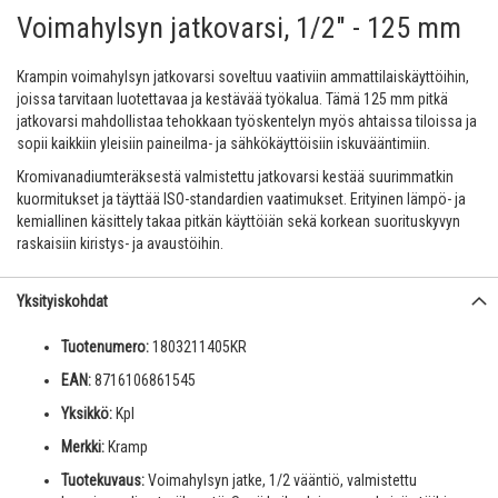
Voimahylsyn jatkovarsi, 1/2" - 125 mm
Krampin voimahylsyn jatkovarsi soveltuu vaativiin ammattilaiskäyttöihin,
joissa tarvitaan luotettavaa ja kestävää työkalua. Tämä 125 mm pitkä
jatkovarsi mahdollistaa tehokkaan työskentelyn myös ahtaissa tiloissa ja
sopii kaikkiin yleisiin paineilma- ja sähkökäyttöisiin iskuvääntimiin.
Kromivanadiumteräksestä valmistettu jatkovarsi kestää suurimmatkin
kuormitukset ja täyttää ISO-standardien vaatimukset. Erityinen lämpö- ja
kemiallinen käsittely takaa pitkän käyttöiän sekä korkean suorituskyvyn
raskaisiin kiristys- ja avaustöihin.
Yksityiskohdat
Tuotenumero:
1803211405KR
EAN:
8716106861545
Yksikkö:
Kpl
Merkki:
Kramp
Tuotekuvaus:
Voimahylsyn jatke, 1/2 vääntiö, valmistettu