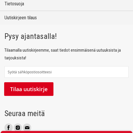
Tietosuoja
Uutiskirjeen tilaus
Pysy ajantasalla!
Tilaamalla uutiskirjeemme, saat tiedot ensimmäisenä uutuuksista ja
tarjouksista!
T
i
l
Tilaa uutiskirje
a
a
u
Seuraa meitä
u
t
i