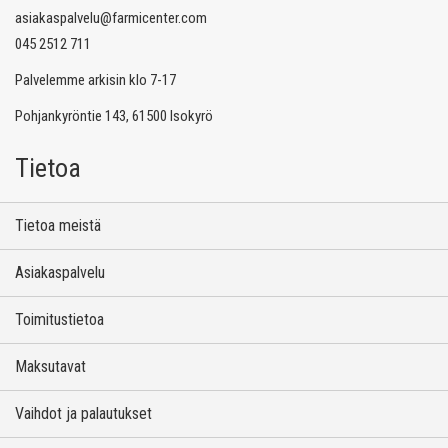
asiakaspalvelu@farmicenter.com
045 2512 711
Palvelemme arkisin klo 7-17
Pohjankyröntie 143, 61500 Isokyrö
Tietoa
Tietoa meistä
Asiakaspalvelu
Toimitustietoa
Maksutavat
Vaihdot ja palautukset