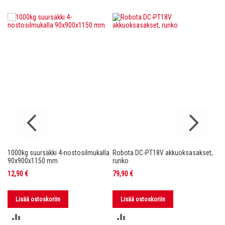
1000kg suursäkki 4-nostosilmukalla
Robota DC-PT18V akkuoksasakset,
Ro
nko
90x900x1150 mm
runko
36
12,90 €
79,90 €
11
Lisää ostoskoriin
Lisää ostoskoriin
LISÄÄ
LISÄÄ