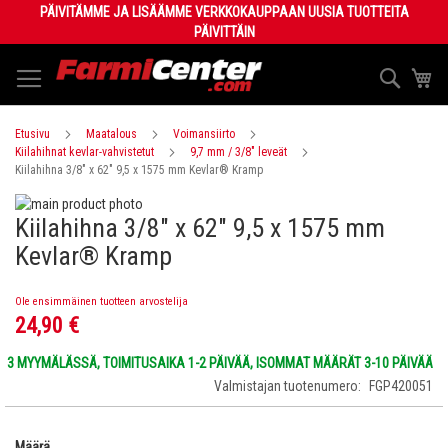
Skip
PÄIVITÄMME JA LISÄÄMME VERKKOKAUPPAAN UUSIA TUOTTEITA
to
PÄIVITTÄIN
Content
Haku
Os
Etusivu
Maatalous
Voimansiirto
Kiilahihnat kevlar-vahvistetut
9,7 mm / 3/8" leveät
Kiilahihna 3/8" x 62" 9,5 x 1575 mm Kevlar® Kramp
Skip
Kiilahihna 3/8" x 62" 9,5 x 1575 mm
to
Skip
the
to
Kevlar® Kramp
end
the
of
beginning
Ole ensimmäinen tuotteen arvostelija
the
of
24,90 €
images
the
gallery
images
3 MYYMÄLÄSSÄ, TOIMITUSAIKA 1-2 PÄIVÄÄ, ISOMMAT MÄÄRÄT 3-10 PÄIVÄÄ
gallery
Valmistajan tuotenumero
FGP420051
Määrä