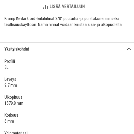
LISÄÄ VERTAILUUN
Kramp Kevlar Cord -kiilahihnat 3/8" puutarha- ja puistokoneisiin sekä
teollisuuskäyttöön. Nämä hihnat voidaan kiristää sisä- ja ulkopuolelta.
Yksityiskohdat
Profiili
3L
Leveys
9,7 mm
Ulkopituus
1579,8 mm
Korkeus
6 mm
Ydinmateriaali