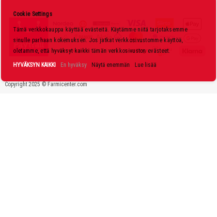
s
Cookie Settings
k
Tämä verkkokauppa käyttää evästeitä. Käytämme niitä tarjotaksemme
i
sinulle parhaan kokemuksen. Jos jatkat verkkosivustomme käyttöä,
r
oletamme, että hyväksyt kaikki tämän verkkosivuston evästeet.
j
HYVÄKSYN KAIKKI
En hyväksy
Näytä enemmän
Lue lisää
e
Copyright 2025 © Farmicenter.com
e
m
m
e
: